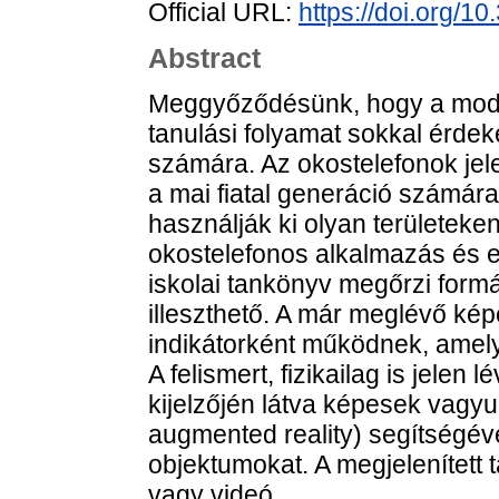
Official URL:
https://doi.org/1
Abstract
Meggyőződésünk, hogy a mode
tanulási folyamat sokkal érdek
számára. Az okostelefonok jel
a mai fiatal generáció számára
használják ki olyan területeke
okostelefonos alkalmazás és e
iskolai tankönyv megőrzi form
illeszthető. A már meglévő ké
indikátorként működnek, amely
A felismert, fizikailag is jelen
kijelzőjén látva képesek vagyu
augmented reality) segítségév
objektumokat. A megjelenített 
vagy videó.