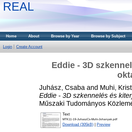
REAL
Home
About
Browse by Year
Browse by Subject
Login
Create Account
Eddie - 3D szkennel
okt
Juhász, Csaba
and
Muhi, Krist
Eddie - 3D szkennelés és kiterj
Műszaki Tudományos Közlemén
Text
MTK11-19-JuhaszCs-Muhi-Johanyak.pdf
Download (305kB)
|
Preview