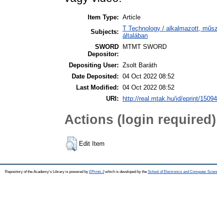
Item Type:
Article
T Technology / alkalmazott, műs
Subjects:
általában
SWORD
MTMT SWORD
Depositor:
Depositing User:
Zsolt Baráth
Date Deposited:
04 Oct 2022 08:52
Last Modified:
04 Oct 2022 08:52
URI:
http://real.mtak.hu/id/eprint/1509
Actions (login required)
Edit Item
Repository of the Academy's Library is powered by
EPrints 3
which is developed by the
School of Electronics and Computer Scien