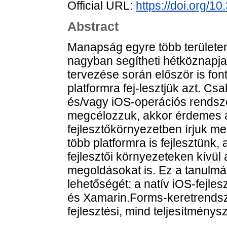
Official URL:
https://doi.org/1
Abstract
Manapság egyre több területe
nagyban segítheti hétköznapja
tervezése során először is fo
platformra fej-lesztjük azt. Csa
és/vagy iOS-operációs rendsz
megcélozzuk, akkor érdemes á
fejlesztőkörnyezetben írjuk me
több platformra is fejlesztünk
fejlesztői környezeteken kívül
megoldásokat is. Ez a tanulmá
lehetőségét: a natív iOS-fejles
és Xamarin.Forms-keretrendsz
fejlesztési, mind teljesítmény