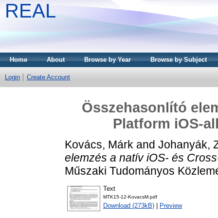
REAL
Home
About
Browse by Year
Browse by Subject
Login
Create Account
Összehasonlító elem
Platform iOS-al
Kovács, Márk
and
Johanyák, 
elemzés a natív iOS- és Cross-
Műszaki Tudományos Közlemén
Text
MTK15-12-KovacsM.pdf
Download (273kB)
|
Preview