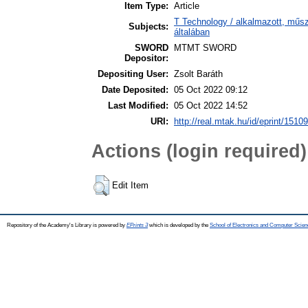
Item Type:
Article
T Technology / alkalmazott, műs
Subjects:
általában
SWORD
MTMT SWORD
Depositor:
Depositing User:
Zsolt Baráth
Date Deposited:
05 Oct 2022 09:12
Last Modified:
05 Oct 2022 14:52
URI:
http://real.mtak.hu/id/eprint/1510
Actions (login required)
Edit Item
Repository of the Academy's Library is powered by
EPrints 3
which is developed by the
School of Electronics and Computer Scien