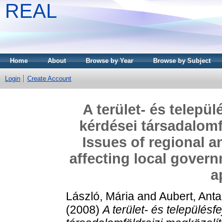
REAL
Home
About
Browse by Year
Browse by Subject
Login
Create Account
A terület- és telepü
kérdései társadalomf
Issues of regional 
affecting local govern
a
László, Mária
and
Aubert, Anta
(2008)
A terület- és település