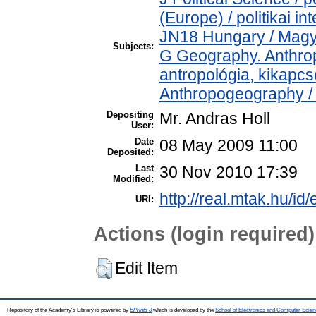
(Europe) / politikai 
JN18 Hungary / Mag
Subjects:
G Geography. Anthropo
antropológia, kikapc
Anthropogeography / 
Depositing
Mr. Andras Holl
User:
Date
08 May 2009 11:00
Deposited:
Last
30 Nov 2010 17:39
Modified:
http://real.mtak.hu/id
URI:
Actions (login required)
Edit Item
Repository of the Academy's Library is powered by
EPrints 3
which is developed by the
School of Electronics and Computer Scien