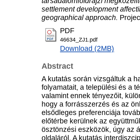
társadalomföldrajzi megközelít
settlement development affecti
geographical approach.
Projec
PDF
46634_ZJ1.pdf
Download (2MB)
Abstract
A kutatás során vizsgáltuk a 
folyamatait, a települési és a
valamint ennek tényezőit, külö
hogy a forrásszerzés és az ön
elsődleges preferenciája továb
előtérbe kerülnek az együttmű
ösztönzési eszközök, úgy az 
oldaláról. A kutatás interdiszcip