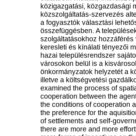
közigazgatási, közgazdasági m
közszolgáltatás-szervezés alte
a fogyasztók választási lehet
összefüggésben. A települések
szolgáltatásokhoz hozzáférés v
keresleti és kínálati tényezői m
hazai településrendszer sajáto
városokon belül is a kisváro
önkormányzatok helyzetét a kö
illetve a költségvetési gazdál
examined the process of spatia
cooperation between the agent
the conditions of cooperation at
the preference for the aquisit
of settlements and self-governm
there are more and more effor