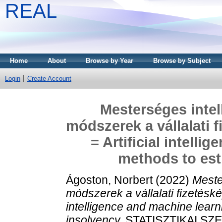
REAL
Home
About
Browse by Year
Browse by Subject
Login
Create Account
Mesterséges intel
módszerek a vállalati 
= Artificial intell
methods to est
Ágoston, Norbert
(2022)
Meste
módszerek a vállalati fizetéské
intelligence and machine learn
insolvency.
STATISZTIKAI SZEM