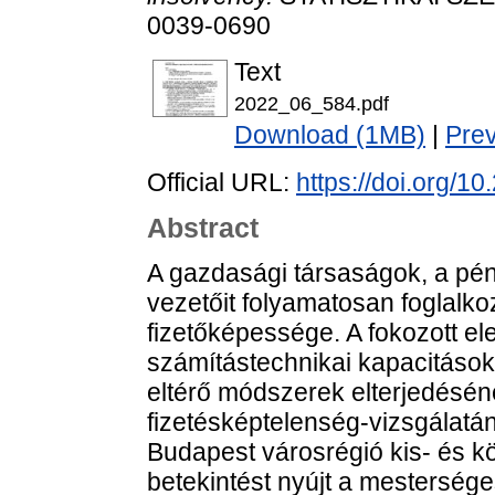
0039-0690
Text
2022_06_584.pdf
Download (1MB)
|
Pre
Official URL:
https://doi.org/
Abstract
A gazdasági társaságok, a pén
vezetőit folyamatosan foglalkozt
fizetőképessége. A fokozott e
számítástechnikai kapacitáso
eltérő módszerek elterjedéséne
fizetésképtelenség-vizsgálatá
Budapest városrégió kis- és kö
betekintést nyújt a mesterséges