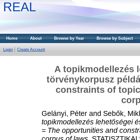
REAL
Home
About
Browse by Year
Browse by Subject
Login
Create Account
A topikmodellezés l
törvénykorpusz példá
constraints of topi
corp
Gelányi, Péter
and
Sebők, Mik
topikmodellezés lehetőségei é
= The opportunities and constra
corpus of laws.
STATISZTIKAI S