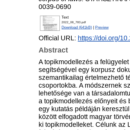
0039-0690
Text
2022_08_783.pdf
Download (641kB)
|
Preview
Official URL:
https://doi.org/1
Abstract
A topikmodellezés a felügyelet 
segítségével egy korpusz dok
szemantikailag értelmezhető té
csoportokba. A módszernek sz
lehetősége van a társadalomt
a topikmodellezés előnyeit és bu
egy kutatás példáján keresztü
között elfogadott magyar törvé
ki topikmodelleket. Célunk az