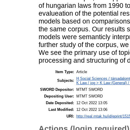
of hungarian laws from 1990 to
evalueation of the potential r
models based on comparisons 
the same corpus. Our results 
models were semanticly interpr
further study of the corpus, we
We see the primary use of topi
processing and structuring of 
Item Type:
Article
H Social Sciences / társadalom
Subjects:
K Law / jog > K Law (General) /
SWORD Depositor:
MTMT SWORD
Depositing User:
MTMT SWORD
Date Deposited:
12 Oct 2022 13:05
Last Modified:
12 Oct 2022 13:06
URI:
http://real.mtak.hu/id/eprint/15
Actions (login required)