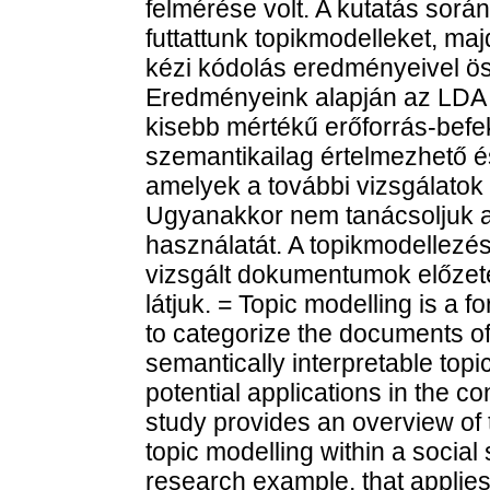
felmérése volt. A kutatás során
futtattunk topikmodelleket, m
kézi kódolás eredményeivel öss
Eredményeink alapján az LDA
kisebb mértékű erőforrás-befek
szemantikailag értelmezhető é
amelyek a további vizsgálatok
Ugyanakkor nem tanácsoljuk az
használatát. A topikmodellezé
vizsgált dokumentumok előzet
látjuk. = Topic modelling is a f
to categorize the documents o
semantically interpretable top
potential applications in the c
study provides an overview of 
topic modelling within a social
research example, that applies