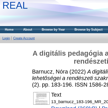
REAL
Home
About
Browse by Year
Browse by Subject
Login
Create Account
A digitális pedagógia 
rendészeti
Barnucz, Nóra
(2022)
A digitá
lehetőségei a rendészeti szakn
(2). pp. 183-196. ISSN 1586-
Text
13_barnucz_183-196_MR_20