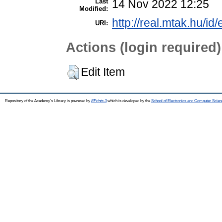
Last
14 Nov 2022 12:25
Modified:
http://real.mtak.hu/id
URI:
Actions (login required)
Edit Item
Repository of the Academy's Library is powered by
EPrints 3
which is developed by the
School of Electronics and Computer Scien