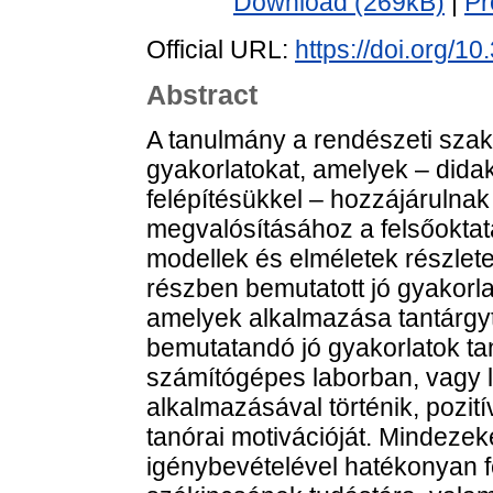
Download (269kB)
|
Pr
Official URL:
https://doi.org/1
Abstract
A tanulmány a rendészeti szak
gyakorlatokat, amelyek – dida
felépítésükkel – hozzájárulna
megvalósításához a felsőoktatá
modellek és elméletek részletes
részben bemutatott jó gyakorl
amelyek alkalmazása tantárgytó
bemutatandó jó gyakorlatok tan
számítógépes laborban, vagy l
alkalmazásával történik, pozit
tanórai motivációját. Mindezeke
igénybevételével hatékonyan f