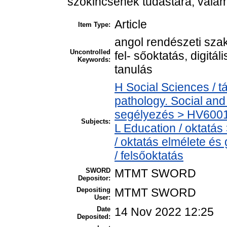
szókincsének tudástára, valam
Article
Item Type:
angol rendészeti sza
Uncontrolled
fel- sőoktatás, digitál
Keywords:
tanulás
H Social Sciences / 
pathology. Social and 
segélyezés > HV6001-
Subjects:
L Education / oktatás
/ oktatás elmélete é
/ felsőoktatás
SWORD
MTMT SWORD
Depositor:
Depositing
MTMT SWORD
User:
Date
14 Nov 2022 12:25
Deposited: