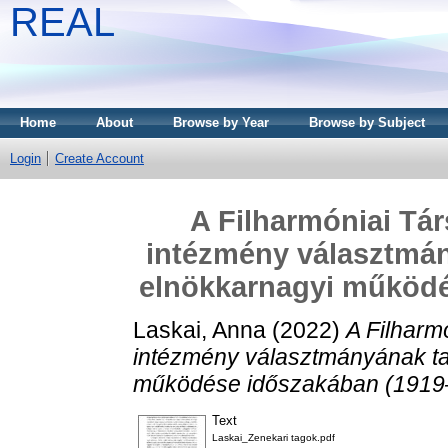
REAL
Home
About
Browse by Year
Browse by Subject
Login
Create Account
A Filharmóniai Tá
intézmény választmán
elnökkarnagyi működé
Laskai, Anna
(2022)
A Filharm
intézmény választmányának ta
működése időszakában (1919
Text
Laskai_Zenekari tagok.pdf