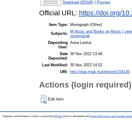
Download (831kB)
|
Preview
Official URL:
https://doi.org
Item Type:
Monograph (Other)
M Music and Books on Music / zene,
Subjects:
zeneművek
Depositing
Anna Laskai
User:
Date
30 Nov 2022 13:49
Deposited:
Last Modified:
30 Nov 2022 14:52
URI:
http://real.mtak.hu/id/eprint/154130
Actions (login required)
Edit Item
Repository of the Academy's Library is powered by
EPrints 3
which is developed by the
School of Electronics and Computer Scien