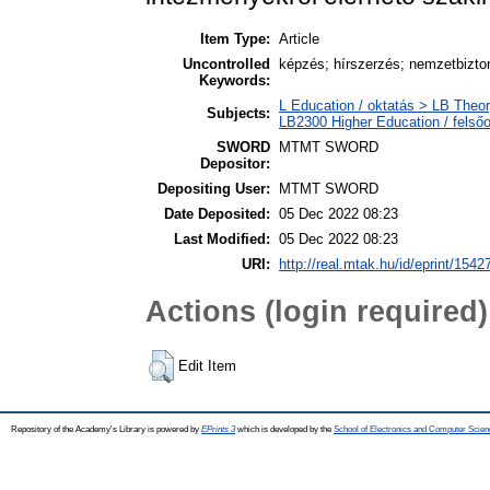
Item Type:
Article
Uncontrolled
képzés; hírszerzés; nemzetbizto
Keywords:
L Education / oktatás > LB Theor
Subjects:
LB2300 Higher Education / felső
SWORD
MTMT SWORD
Depositor:
Depositing User:
MTMT SWORD
Date Deposited:
05 Dec 2022 08:23
Last Modified:
05 Dec 2022 08:23
URI:
http://real.mtak.hu/id/eprint/1542
Actions (login required)
Edit Item
Repository of the Academy's Library is powered by
EPrints 3
which is developed by the
School of Electronics and Computer Scien