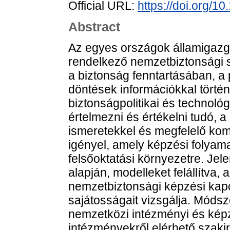
Official URL:
https://doi.org/1
Abstract
Az egyes országok államigazg
rendelkező nemzetbiztonsági s
a biztonság fenntartásában, a 
döntések információkkal törté
biztonságpolitikai és technoló
értelmezni és értékelni tudó, a
ismeretekkel és megfelelő ko
igényel, amely képzési folyam
felsőoktatási környezetre. Je
alapján, modelleket felállítva,
nemzetbiztonsági képzési kapc
sajátosságait vizsgálja. Móds
nemzetközi intézményi és képz
intézményekről elérhető szakir