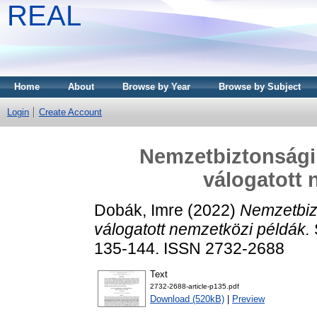
REAL
Home
About
Browse by Year
Browse by Subject
Login
Create Account
Nemzetbiztonsági 
válogatott 
Dobák, Imre
(2022)
Nemzetbizt
válogatott nemzetközi példák.
135-144. ISSN 2732-2688
Text
2732-2688-article-p135.pdf
Download (520kB)
|
Preview