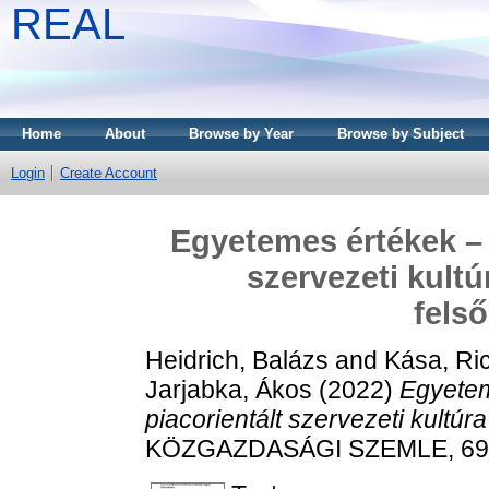
REAL
Home
About
Browse by Year
Browse by Subject
Login
Create Account
Egyetemes értékek – 
szervezeti kult
fels
Heidrich, Balázs
and
Kása, Ri
Jarjabka, Ákos
(2022)
Egyetem
piacorientált szervezeti kultú
KÖZGAZDASÁGI SZEMLE, 69 (1