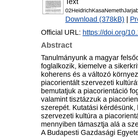
Text
02HeidrichKasaNemethJarja
Download (378kB)
|
Pr
Official URL:
https://doi.org/
Abstract
Tanulmányunk a magyar felsőo
foglalkozik, kiemelve a sikerkri
koherens és a változó környez
piacorientált szervezeti kultúr
bemutatjuk a piacorientáció fo
valamint tisztázzuk a piacorien
szerepét. Kutatási kérdésünk, 
szervezeti kultúra a piacorient
mennyiben támasztja alá a sze
A Budapesti Gazdasági Egye