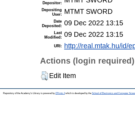
Depositor:
Depositing
MTMT SWORD
User:
Date
09 Dec 2022 13:15
Deposited:
Last
09 Dec 2022 13:15
Modified:
http://real.mtak.hu/id/
URI:
Actions (login required)
Edit Item
Repository of the Academy's Library is powered by
EPrints 3
which is developed by the
School of Electronics and Computer Scien