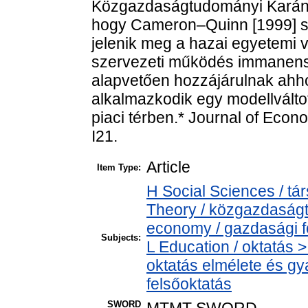
Közgazdaságtudományi Karának
hogy Cameron–Quinn [1999] sze
jelenik meg a hazai egyetemi v
szervezeti működés immanens e
alapvetően hozzájárulnak ahh
alkalmazkodik egy modellváltot
piaci térben.* Journal of Econ
I21.
Article
Item Type:
H Social Sciences / 
Theory / közgazdaság
economy / gazdasági 
Subjects:
L Education / oktatás >
oktatás elmélete és gy
felsőoktatás
SWORD
MTMT SWORD