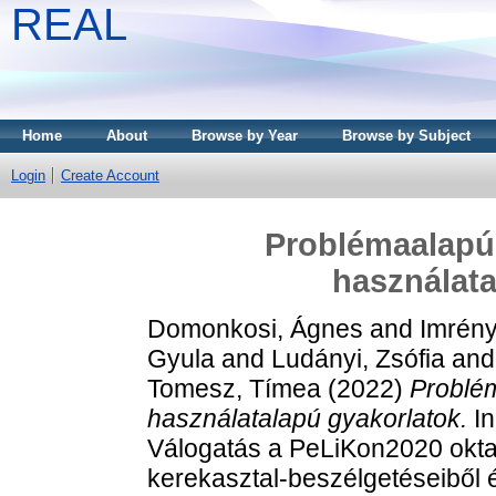
REAL
Home
About
Browse by Year
Browse by Subject
Login
Create Account
Problémaalapú 
használata
Domonkosi, Ágnes
and
Imrény
Gyula
and
Ludányi, Zsófia
an
Tomesz, Tímea
(2022)
Problé
használatalapú gyakorlatok.
In
Válogatás a PeLiKon2020 okta
kerekasztal-beszélgetéseiből 