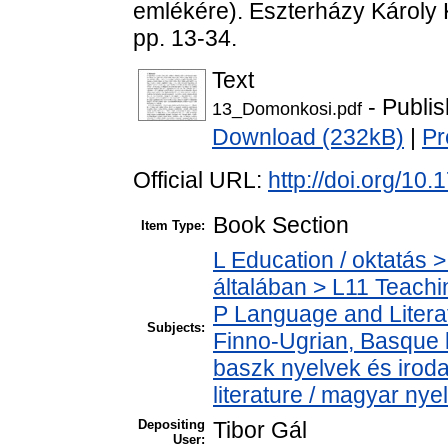
emlékére). Eszterházy Károly 
pp. 13-34.
Text
- Publi
13_Domonkosi.pdf
Download (232kB)
|
Pr
Official URL:
http://doi.org/1
Book Section
Item Type:
L Education / oktatás >
általában > L11 Teach
P Language and Literat
Subjects:
Finno-Ugrian, Basque l
baszk nyelvek és iro
literature / magyar nye
Depositing
Tibor Gál
User: