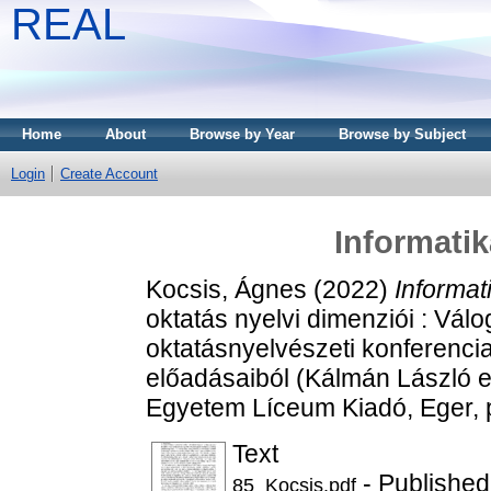
REAL
Home
About
Browse by Year
Browse by Subject
Login
Create Account
Informatik
Kocsis, Ágnes
(2022)
Informat
oktatás nyelvi dimenziói : Vá
oktatásnyelvészeti konferenci
előadásaiból (Kálmán László e
Egyetem Líceum Kiadó, Eger, 
Text
- Published
85_Kocsis.pdf