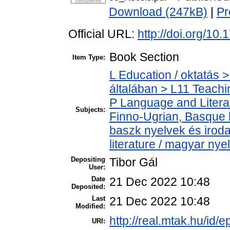
Download (247kB)
|
Pr
Official URL:
http://doi.org/1
Book Section
Item Type:
L Education / oktatás >
általában > L11 Teach
P Language and Literat
Subjects:
Finno-Ugrian, Basque l
baszk nyelvek és iro
literature / magyar nye
Depositing
Tibor Gál
User:
Date
21 Dec 2022 10:48
Deposited:
Last
21 Dec 2022 10:48
Modified:
http://real.mtak.hu/id/
URI: