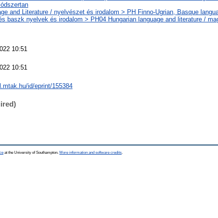
ódszertan
ge and Literature / nyelvészet és irodalom > PH Finno-Ugrian, Basque languag
 és baszk nyelvek és irodalom > PH04 Hungarian language and literature / ma
022 10:51
022 10:51
al.mtak.hu/id/eprint/155384
ired)
ce
at the University of Southampton.
More information and software credits
.