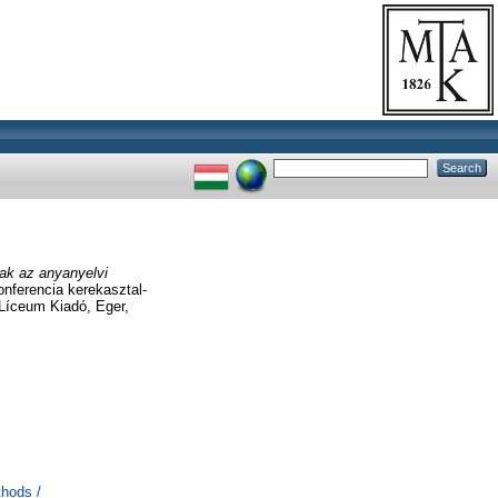
lmak az anyanyelvi
onferencia kerekasztal-
Líceum Kiadó, Eger,
thods /