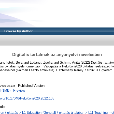
Browse by Author
Digitális tartalmak az anyanyelvi nevelésben
and
Istók, Béla
and
Ludányi, Zsófia
and
Schirm, Anita
(2022)
Digitális tarta
tális oktatás nyelvi dimenziói : Válogatás a PeLiKon2020 oktatásnyelvészeti k
lőadásaiból (Kálmán László emlékére). Eszterházy Károly Katolikus Egyetem 
- Published Version
ntinovits.pdf
d (1MB)
|
Preview
i.org/10.17048/PeLiKon2020.2022.105
tion
ion / oktatás > L1 Education (General) / oktatás általában > L11 Teaching me