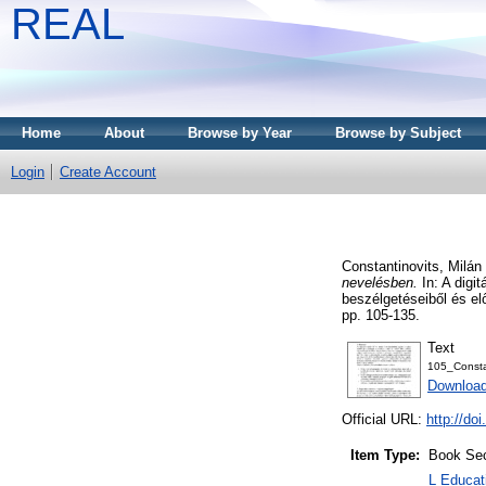
REAL
Home
About
Browse by Year
Browse by Subject
Login
Create Account
Constantinovits, Milán
nevelésben.
In: A digi
beszélgetéseiből és e
pp. 105-135.
Text
105_Consta
Downloa
Official URL:
http://do
Item Type:
Book Sec
L Educat