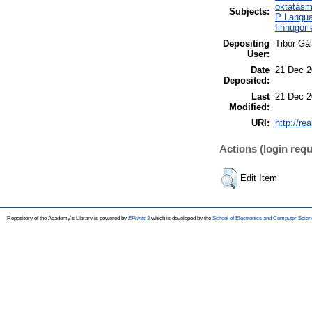
oktatásm
Subjects:
P Langua
finnugor
Depositing
Tibor Gál
User:
Date
21 Dec 2
Deposited:
Last
21 Dec 2
Modified:
URI:
http://re
Actions (login requ
Edit Item
Repository of the Academy's Library is powered by
EPrints 3
which is developed by the
School of Electronics and Computer Scien