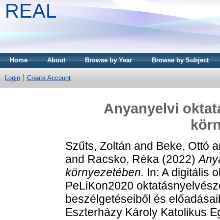
REAL
Home
About
Browse by Year
Browse by Subject
Login
Create Account
Anyanyelvi oktat
kör
Szűts, Zoltán
and
Beke, Ottó
a
and
Racsko, Réka
(2022)
Anya
környezetében.
In: A digitális
PeLiKon2020 oktatásnyelvészet
beszélgetéseiből és előadásai
Eszterházy Károly Katolikus E