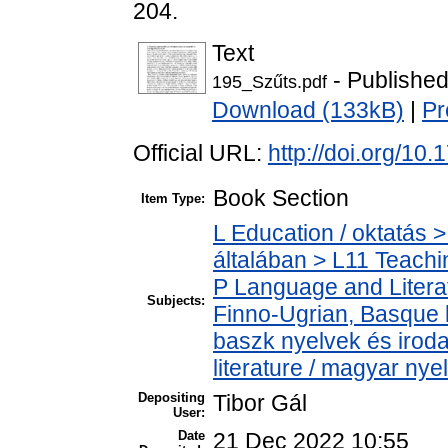
204.
Text
- Published
195_Szűts.pdf
Download (133kB)
|
Pr
Official URL:
http://doi.org/1
Book Section
Item Type:
L Education / oktatás >
általában > L11 Teach
P Language and Literat
Subjects:
Finno-Ugrian, Basque l
baszk nyelvek és iro
literature / magyar nye
Depositing
Tibor Gál
User:
Date
21 Dec 2022 10:55