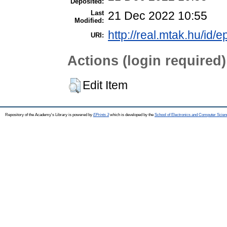
Deposited:
Last
21 Dec 2022 10:55
Modified:
http://real.mtak.hu/id/
URI:
Actions (login required)
Edit Item
Repository of the Academy's Library is powered by
EPrints 3
which is developed by the
School of Electronics and Computer Scien