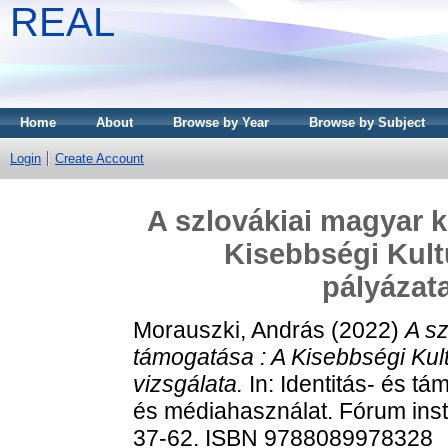
REAL
Home
About
Browse by Year
Browse by Subject
Login
Create Account
A szlovákiai magyar k
Kisebbségi Kultu
pályázata
Morauszki, András
(2022)
A sz
támogatása : A Kisebbségi Kul
vizsgálata.
In: Identitás- és tá
és médiahasználat. Fórum inst
37-62. ISBN 9788089978328