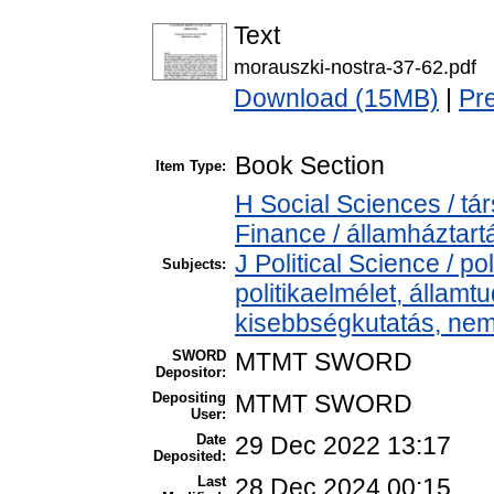
Text
morauszki-nostra-37-62.pdf
Download (15MB)
|
Pr
Book Section
Item Type:
H Social Sciences / t
Finance / államháztart
J Political Science / pol
Subjects:
politikaelmélet, állam
kisebbségkutatás, nem
SWORD
MTMT SWORD
Depositor:
Depositing
MTMT SWORD
User:
Date
29 Dec 2022 13:17
Deposited:
Last
28 Dec 2024 00:15