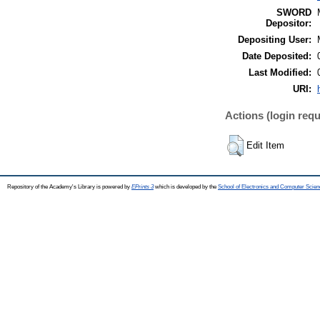
SWORD
Depositor:
Depositing User:
Date Deposited:
Last Modified:
URI:
Actions (login requ
Edit Item
Repository of the Academy's Library is powered by
EPrints 3
which is developed by the
School of Electronics and Computer Scien