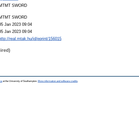
MTMT SWORD
MTMT SWORD
05 Jan 2023 09:04
05 Jan 2023 09:04
http://real.mtak.hu/id/eprint/156015
ired)
ce
at the University of Southampton.
More information and software credits
.