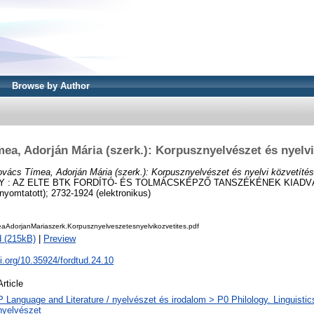
Browse by Author
ea, Adorján Mária (szerk.): Korpusznyelvészet és nyelvi
vács Tímea, Adorján Mária (szerk.): Korpusznyelvészet és nyelvi közvetítés
: AZ ELTE BTK FORDÍTÓ- ÉS TOLMÁCSKÉPZŐ TANSZÉKÉNEK KIADVÁNYA
yomtatott); 2732-1924 (elektronikus)
aAdorjanMariaszerk.Korpusznyelveszetesnyelvikozvetites.pdf
 (215kB)
|
Preview
oi.org/10.35924/fordtud.24.10
Article
P Language and Literature / nyelvészet és irodalom > P0 Philology. Linguistics 
nyelvészet