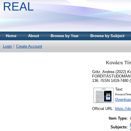
REAL
Home
About
Browse by Year
Browse by Subject
Login
Create Account
Kovács Tím
Götz, Andrea
(2022)
Ko
FORDÍTÁSTUDOMÁNY 
136. ISSN 1419-7480 (n
Text
KovacsTime
Download
Official URL:
https://d
Item Type:
Subjects: