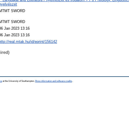
nyelvészet
MTMT SWORD
MTMT SWORD
06 Jan 2023 13:16
06 Jan 2023 13:16
http://real.mtak.hu/id/eprint/156142
ired)
ce
at the University of Southampton.
More information and software credits
.