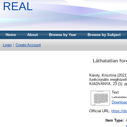
REAL
Home
About
Browse by Year
Browse by Subject
Login
Create Account
Láthatatlan fo
Károly, Krisztina
(2021
funkcionális megközel
KIADVÁNYA, 23 (1). pp
Text
Lathatatlan
Download
Official URL:
https://d
Item Type: