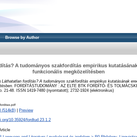
Browse by Author
rdítás? A tudományos szakfordítás empirikus kutatásána
funkcionális megközelítésben
)
Láthatatlan fordítás? A tudományos szakfordítás empirikus kutatásának er
ítésben.
FORDÍTÁSTUDOMÁNY : AZ ELTE BTK FORDÍTÓ- ÉS TOLMÁCS
. 21-48. ISSN 1419-7480 (nyomtatott); 2732-1924 (elektronikus)
forditas.pdf
 (514kB)
|
Preview
oi.org/10.35924/fordtud.23.1.2
Article
P Language and Literature / nyelvészet és irodalom > P0 Philology. Linguistics 