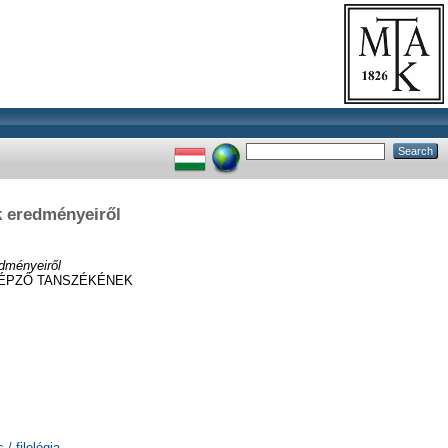
k eredményeiről
edményeiről
KÉPZŐ TANSZÉKÉNEK
/ filológia,