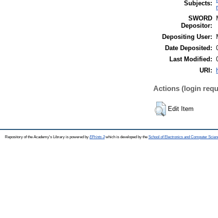
Subjects:
SWORD
Depositor:
Depositing User:
Date Deposited:
Last Modified:
URI:
Actions (login requ
Edit Item
Repository of the Academy's Library is powered by
EPrints 3
which is developed by the
School of Electronics and Computer Scien