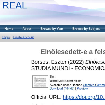
REAL
Home
About
Browse by Year
Browse by Subject
Login
Create Account
Elnőiesedett-e a fe
Borsos, Eszter
(2022)
Elnőiese
STUDIA MUNDI - ECONOMICA, 
Text
1BorsosEszterKezirat_v2.pdf
Available under License
Creative Common
Download (444kB)
|
Preview
Official URL:
https://doi.org/1