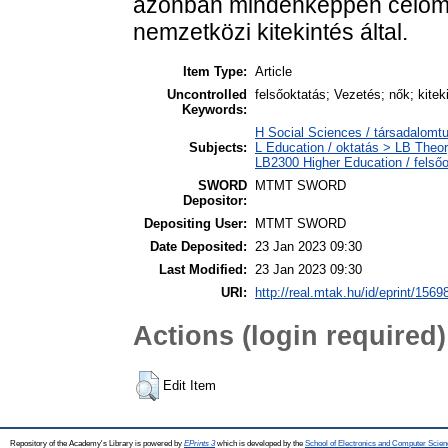
azonban mindenképpen célom e
nemzetközi kitekintés által.
Item Type:
Article
Uncontrolled
felsőoktatás; Vezetés; nők; kite
Keywords:
H Social Sciences / társadalom
Subjects:
L Education / oktatás > LB Theor
LB2300 Higher Education / felső
SWORD
MTMT SWORD
Depositor:
Depositing User:
MTMT SWORD
Date Deposited:
23 Jan 2023 09:30
Last Modified:
23 Jan 2023 09:30
URI:
http://real.mtak.hu/id/eprint/1569
Actions (login required)
Edit Item
Repository of the Academy's Library is powered by
EPrints 3
which is developed by the
School of Electronics and Computer Scien