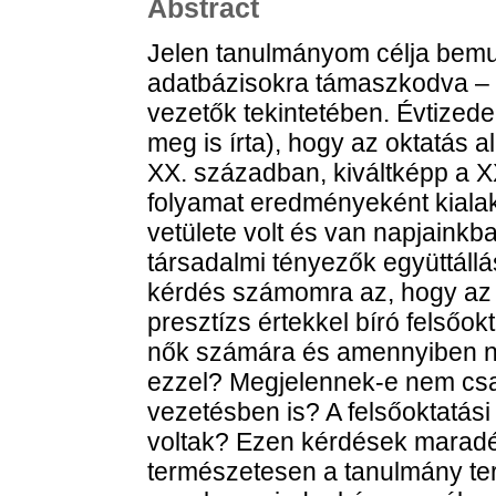
Abstract
Jelen tanulmányom célja bemu
adatbázisokra támaszkodva – a 
vezetők tekintetében. Évtized
meg is írta), hogy az oktatás 
XX. században, kiváltképp a 
folyamat eredményeként kiala
vetülete volt és van napjainkb
társadalmi tényezők együttállá
kérdés számomra az, hogy az o
presztízs értekkel bíró felsőokt
nők számára és amennyiben ny
ezzel? Megjelennek-e nem csak
vezetésben is? A felsőoktatási
voltak? Ezen kérdések marad
természetesen a tanulmány ter