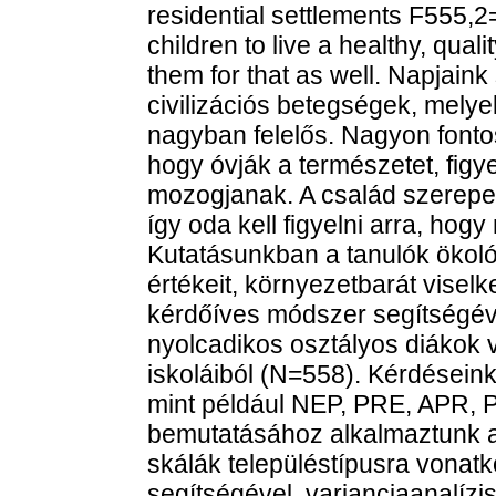
residential settlements F555,2
children to live a healthy, qual
them for that as well. Napjain
civilizációs betegségek, mely
nagyban felelős. Nagyon fonto
hogy óvják a természetet, figy
mozogjanak. A család szerepe
így oda kell figyelni arra, hog
Kutatásunkban a tanulók ökoló
értékeit, környezetbarát visel
kérdőíves módszer segítségéve
nyolcadikos osztályos diákok v
iskoláiból (N=558). Kérdésein
mint például NEP, PRE, APR, 
bemutatásához alkalmaztunk alap
skálák településtípusra vona
segítségével, varianciaanalízi