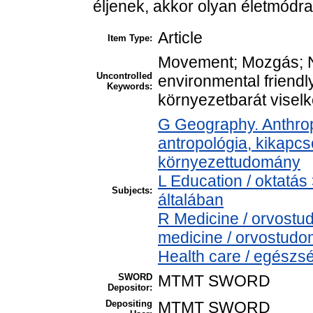
éljenek, akkor olyan életmódra 
Article
Item Type:
Movement; Mozgás; Na
Uncontrolled
environmental friendl
Keywords:
környezetbarát visel
G Geography. Anthropo
antropológia, kikapc
környezettudomány
L Education / oktatás
Subjects:
általában
R Medicine / orvostu
medicine / orvostud
Health care / egész
SWORD
MTMT SWORD
Depositor:
Depositing
MTMT SWORD