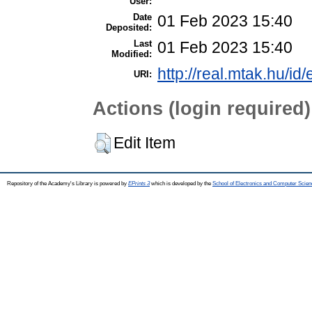
User:
Date
01 Feb 2023 15:40
Deposited:
Last
01 Feb 2023 15:40
Modified:
http://real.mtak.hu/id
URI:
Actions (login required)
Edit Item
Repository of the Academy's Library is powered by
EPrints 3
which is developed by the
School of Electronics and Computer Scien