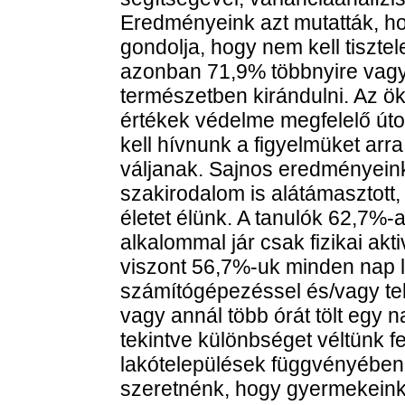
Eredményeink azt mutatták, h
gondolja, hogy nem kell tisztel
azonban 71,9% többnyire vagy 
természetben kirándulni. Az ö
értékek védelme megfelelő úton
kell hívnunk a figyelmüket ar
váljanak. Sajnos eredményeink
szakirodalom is alátámasztott
életet élünk. A tanulók 62,7%-
alkalommal jár csak fizikai ak
viszont 56,7%-uk minden nap le
számítógépezéssel és/vagy tel
vagy annál több órát tölt egy n
tekintve különbséget véltünk 
lakótelepülések függvényében
szeretnénk, hogy gyermekeink