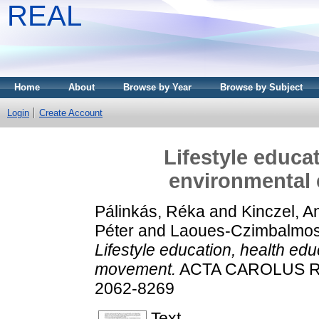
REAL
Home
About
Browse by Year
Browse by Subject
Login
Create Account
Lifestyle educa
environmental
Pálinkás, Réka
and
Kinczel, A
Péter
and
Laoues-Czimbalmos
Lifestyle education, health ed
movement.
ACTA CAROLUS ROB
2062-8269
Text