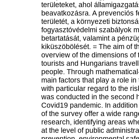
területeket, ahol államigazgatás
beavatkozásra. A prevenciós f
területét, a környezeti bizton
fogyasztóvédelmi szabályok m
betartatását, valamint a pénzü
kiküszöbölését. = The aim of t
overview of the dimensions of 
tourists and Hungarians trave
people. Through mathematical-st
main factors that play a role in
with particular regard to the ri
was conducted in the second ha
Covid19 pandemic. In addition t
of the survey offer a wide range
research, identifying areas whe
at the level of public administ
prevention, environmental safe