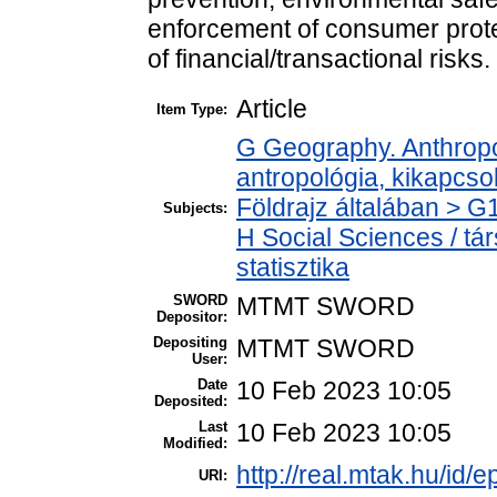
enforcement of consumer protec
of financial/transactional risks.
Article
Item Type:
G Geography. Anthropol
antropológia, kikapcs
Földrajz általában > G
Subjects:
H Social Sciences / tá
statisztika
SWORD
MTMT SWORD
Depositor:
Depositing
MTMT SWORD
User:
Date
10 Feb 2023 10:05
Deposited:
Last
10 Feb 2023 10:05
Modified:
http://real.mtak.hu/id/
URI: