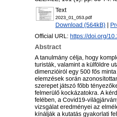
Text
2023_01_053.pdf
Download (564kB)
|
Pr
Official URL:
https://doi.org/1
Abstract
A tanulmány célja, hogy komplex
turisták, valamint a külföldre
dimenzióiról egy 500 fős minta 
elemzések során azonosította
szerepet játszó főbb tényezőke
felmerülő kockázatokra. A kér
felében, a Covid19-világjárván
vizsgálat eredményei az elmél
kínálják a kutatás gyakorlati 