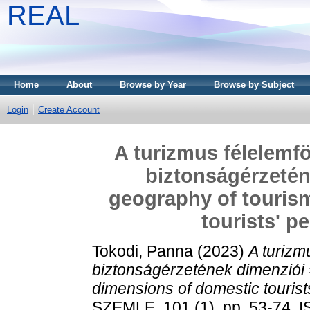
REAL
Home
About
Browse by Year
Browse by Subject
Login
Create Account
A turizmus félelemföl
biztonságérzetén
geography of touris
tourists' p
Tokodi, Panna
(2023)
A turizmu
biztonságérzetének dimenziói 
dimensions of domestic tourists
SZEMLE, 101 (1). pp. 53-74. 