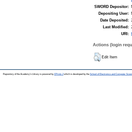
SWORD Depositor:
Depositing User:
Date Deposited:
Last Modified:
URI:
Actions (login requ
Edit Item
Repository of the Academy's Library is powered by
EPrints 3
which is developed by the
School of Electronics and Computer Scien