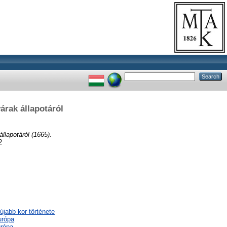
árak állapotáról
llapotáról (1665).
2
újabb kor története
urópa
urópa