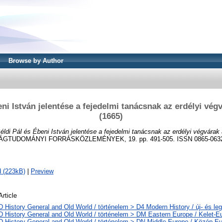
Browse by Author
eni István jelentése a fejedelmi tanácsnak az erdélyi végv
(1665)
éldi Pál és Ébeni István jelentése a fejedelmi tanácsnak az erdélyi végvárak á
GTUDOMÁNYI FORRÁSKÖZLEMÉNYEK, 19. pp. 491-505. ISSN 0865-063
 (223kB)
|
Preview
Article
D History General and Old World / történelem > D4 Modern History / új- és leg
D History General and Old World / történelem > DM Eastern Europe / Kelet-E
D History General and Old World / történelem > DN Middle Europe / Közép-E