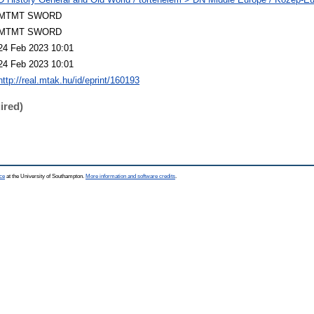
MTMT SWORD
MTMT SWORD
24 Feb 2023 10:01
24 Feb 2023 10:01
http://real.mtak.hu/id/eprint/160193
ired)
ce
at the University of Southampton.
More information and software credits
.