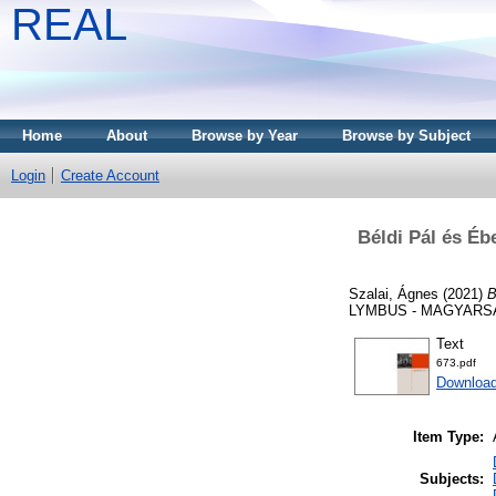
REAL
Home
About
Browse by Year
Browse by Subject
Login
Create Account
Béldi Pál és Éb
Szalai, Ágnes
(2021)
B
LYMBUS - MAGYARSÁ
Text
673.pdf
Download
Item Type:
Subjects: