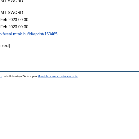
TMT SWORD
TMT SWORD
 Feb 2023 09:30
 Feb 2023 09:30
p://real.mtak.hu/id/eprint/160465
ired)
ce
at the University of Southampton.
More information and software credits
.