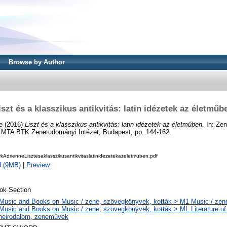
Browse by Author
iszt és a klasszikus antikvitás: latin idézetek az életműb
e
(2016)
Liszt és a klasszikus antikvitás: latin idézetek az életműben.
In: Ze
 MTA BTK Zenetudományi Intézet, Budapest, pp. 144-162.
AdrienneLisztesaklasszikusantikvitaslatinidezetekazeletmuben.pdf
d (9MB)
|
Preview
ok Section
Music and Books on Music / zene, szövegkönyvek, kották > M1 Music / zen
Music and Books on Music / zene, szövegkönyvek, kották > ML Literature of
neirodalom, zeneművek