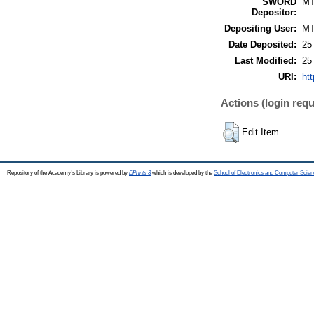
SWORD
M
Depositor:
Depositing User:
M
Date Deposited:
25
Last Modified:
25
URI:
htt
Actions (login requ
Edit Item
Repository of the Academy's Library is powered by
EPrints 3
which is developed by the
School of Electronics and Computer Scien