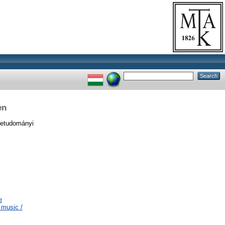
en
netudományi
e
 music /