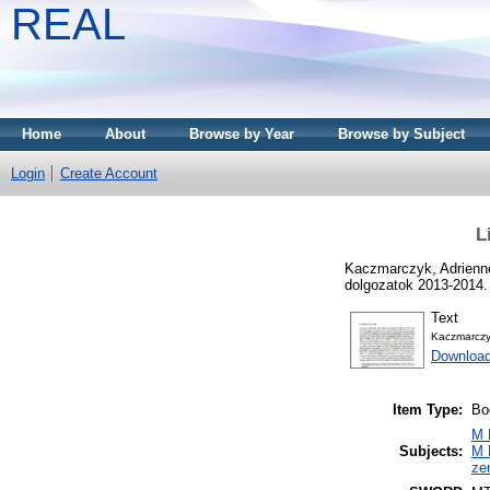
REAL
Home
About
Browse by Year
Browse by Subject
Login
Create Account
L
Kaczmarczyk, Adrienn
dolgozatok 2013-2014.
Text
Kaczmarczyk
Downloa
Item Type:
Bo
M 
Subjects:
M 
ze