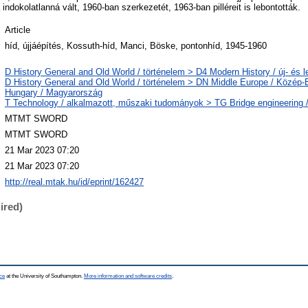
 indokolatlanná vált, 1960-ban szerkezetét, 1963-ban pilléreit is lebontották.
Article
híd, újjáépítés, Kossuth-híd, Manci, Böske, pontonhíd, 1945-1960
D History General and Old World / történelem > D4 Modern History / új- és l
D History General and Old World / történelem > DN Middle Europe / Közép
Hungary / Magyarország
T Technology / alkalmazott, műszaki tudományok > TG Bridge engineering /
MTMT SWORD
MTMT SWORD
21 Mar 2023 07:20
21 Mar 2023 07:20
http://real.mtak.hu/id/eprint/162427
ired)
ce
at the University of Southampton.
More information and software credits
.