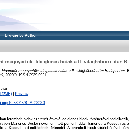
Browse by Author
át megnyertük! Ideiglenes hidak a II. világháború után 
 hídcsatát megnyertük! Ideiglenes hidak a II. világháború után Budapesten.
B
 2020/9. ISSN 2939-6921
9.pdf
d (2MB)
|
Preview
oi.org/10.56045/BLM.2020.9
úban lerombolt hidak szerepét átvevő ideiglenes hidak történetével foglalkozik,
vben Manci és Böske néven említett pontonhíddal. Ismerteti a Kossuth és a
íd, a Kossuth híd építésének történetét. A lerombolt hidak újjáépítésével p