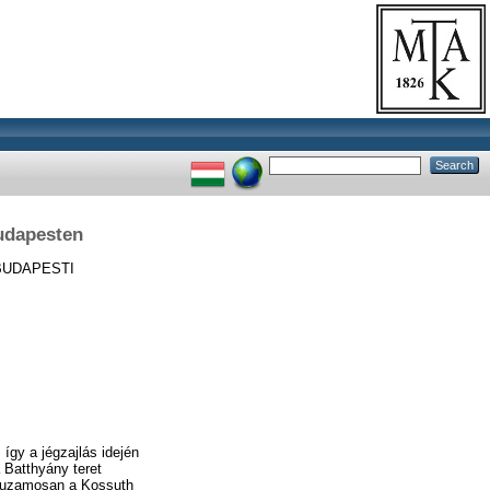
Budapesten
UDAPESTI
 így a jégzajlás idején
 Batthyány teret
árhuzamosan a Kossuth