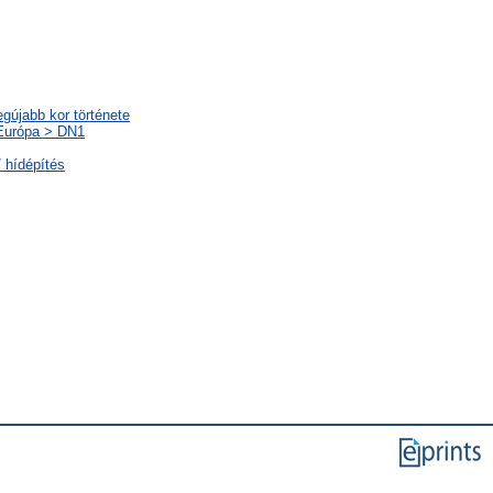
egújabb kor története
-Európa > DN1
 hídépítés