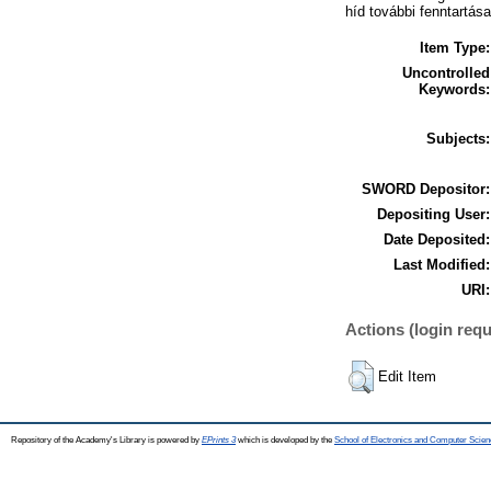
híd további fenntartása
Item Type:
Uncontrolled
Keywords:
Subjects:
SWORD Depositor:
Depositing User:
Date Deposited:
Last Modified:
URI:
Actions (login requ
Edit Item
Repository of the Academy's Library is powered by
EPrints 3
which is developed by the
School of Electronics and Computer Scien