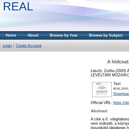
REAL
Home
About
Browse by Year
Browse by Subject
Login
Create Account
A hídcsat
László, Zsófia
(2020)
A
LEVÉLTÁRI MOZAIKOK,
Text
BLM_2020_
Downloa
Official URL:
https://d
Abstract
A cikk a II. világhábor
nem működő, a köznyel
összekötő ideiglenes h