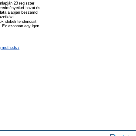
lapján 23 regiszter
 eredményeiket hazai és
alata alapján beszámol
mzetközi
k időbeli tendenciáit
t. Ez azonban egy igen
g methods /