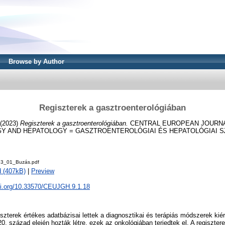
Browse by Author
Regiszterek a gasztroenterológiában
(2023)
Regiszterek a gasztroenterológiában.
CENTRAL EUROPEAN JOURN
AND HEPATOLOGY = GASZTROENTEROLÓGIAI ÉS HEPATOLÓGIAI SZEML
23_01_Buzás.pdf
 (407kB)
|
Preview
doi.org/10.33570/CEUJGH.9.1.18
iszterek értékes adatbázisai lettek a diagnosztikai és terápiás módszerek kié
20. század elején hozták létre, ezek az onkológiában terjedtek el. A regiszte