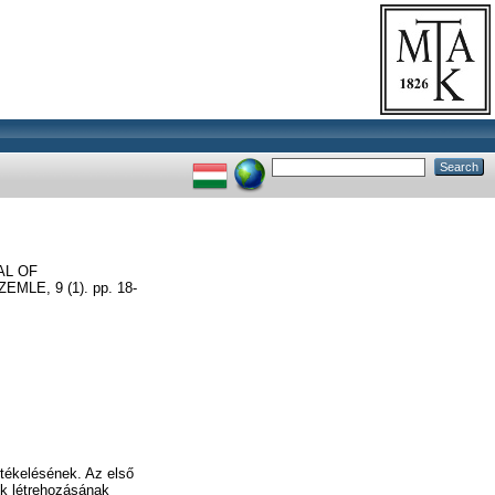
AL OF
E, 9 (1). pp. 18-
rtékelésének. Az első
rek létrehozásának