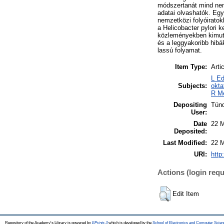
módszertanát mind nem
adatai olvashatók. Egy
nemzetközi folyóiratok
a Helicobacter pylori k
közleményekben kimutat
és a leggyakoribb hibá
lassú folyamat.
Item Type:
Arti
L Ed
Subjects:
okt
R Me
Depositing
Tünd
User:
Date
22 M
Deposited:
Last Modified:
22 M
URI:
http
Actions (login requ
Edit Item
Repository of the Academy's Library is powered by
EPrints 3
which is developed by the
School of Electronics and Computer Scien