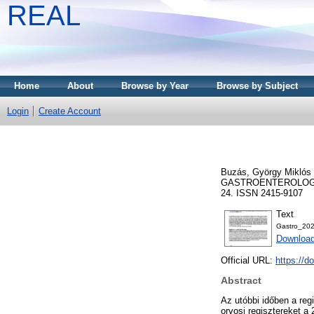
REAL
Home
About
Browse by Year
Browse by Subject
Login
Create Account
Buzás, György Miklós
GASTROENTEROLOGY 
24. ISSN 2415-9107
Text
Gastro_20
Download
Official URL:
https://
Abstract
Az utóbbi időben a reg
orvosi regisztereket a 