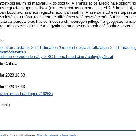
zetközileg, mind magyarul kidolgozták. A Transzlációs Medicina Központ hon
es regiszterek igen aktívak (akut és krónikus pancreatitis, ERCP, hepatitis),
ban közölték, számos regiszter azonban inaktív. A szerző a 10 éves tapaszt
ezelésének európai regisztere feltöltésében való részvételéről. A regiszter ne
ta az európai eradikációs módszerek heterogén jellegét, a gyógyszerfelíráso
kat: mindezek beillesztése a gyakorlatba a betegek jobb ellátásához vezethe
cle
ucation / oktatás > L1 Education (General) / oktatás általában > L11 Teachin
atásmódszertan
dicine / orvostudomány > RC Internal medicine / belgyógyászat
e Czibula
ar 2023 16:33
ar 2023 16:33
://real.mtak.hu/id/eprint/162637
ired)
ce
at the University of Southampton.
More information and software credits
.