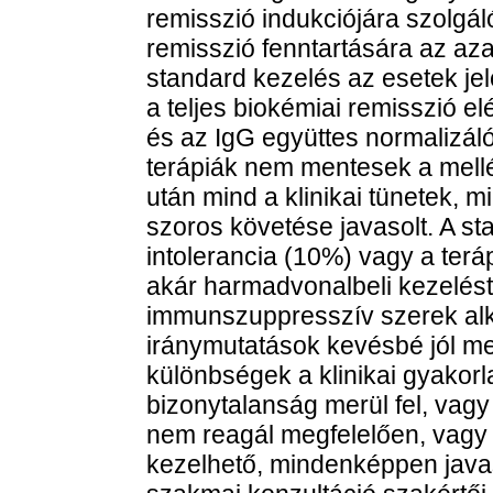
remisszió indukciójára szolgál
remisszió fenntartására az aza
standard kezelés az esetek jel
a teljes biokémiai remisszió e
és az IgG együttes normalizál
terápiák nem mentesek a mellé
után mind a klinikai tünetek, 
szoros követése javasolt. A st
intolerancia (10%) vagy a ter
akár harmadvonalbeli kezelést
immunszuppresszív szerek al
iránymutatások kevésbé jól me
különbségek a klinikai gyakorla
bizonytalanság merül fel, vag
nem reagál megfelelően, vagy
kezelhető, mindenképpen javaso