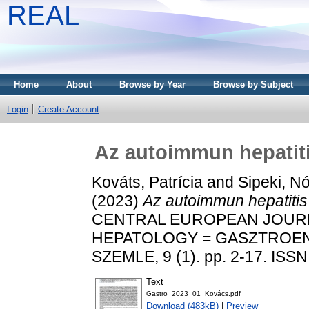
REAL
Home
About
Browse by Year
Browse by Subject
Login
Create Account
Az autoimmun hepatiti
Kováts, Patrícia
and
Sipeki, N
(2023)
Az autoimmun hepatitis
CENTRAL EUROPEAN JOUR
HEPATOLOGY = GASZTROEN
SZEMLE, 9 (1). pp. 2-17. ISS
Text
Gastro_2023_01_Kovács.pdf
Download (483kB)
|
Preview