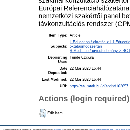
szakmai konzultáció szakértői
Európai Referenciahálózatána
nemzetközi szakértői panel be
távkonzultációs rendszer (CP
Item Type:
Article
L Education / oktatás > L1 Educatio
Subjects:
oktatásmódszertan
R Medicine / orvostudomány > RC I
Depositing
Tünde Czibula
User:
Date
22 Mar 2023 16:44
Deposited:
Last Modified:
22 Mar 2023 16:44
URI:
http://real.mtak.hu/id/eprint/162657
Actions (login required)
Edit Item
Repository of the Academy's Library is powered by
EPrints 3
which is developed by the
School of Electronics and Computer Scien