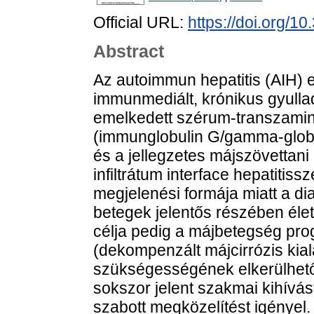
Official URL:
https://doi.org/
Abstract
Az autoimmun hepatitis (AIH) e
immunmediált, krónikus gyulla
emelkedett szérum-transzaminá
(immunglobulin G/gamma-globuli
és a jellegzetes májszövettan
infiltrátum interface hepatitis
megjelenési formája miatt a dia
betegek jelentős részében élet
célja pedig a májbetegség pr
(dekompenzált májcirrózis kial
szükségességének elkerülhet
sokszor jelent szakmai kihívá
szabott megközelítést igényel