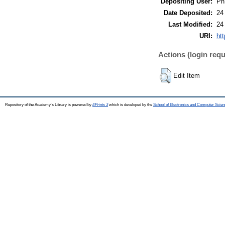
Depositing User:
Ph
Date Deposited:
24
Last Modified:
24
URI:
htt
Actions (login requ
Edit Item
Repository of the Academy's Library is powered by
EPrints 3
which is developed by the
School of Electronics and Computer Scien