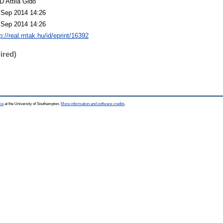
D Attila Gidó
 Sep 2014 14:26
 Sep 2014 14:26
p://real.mtak.hu/id/eprint/16392
ired)
ce
at the University of Southampton.
More information and software credits
.