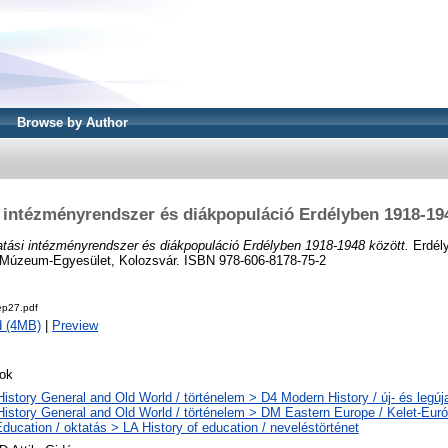
Browse by Author
 intézményrendszer és diákpopuláció Erdélyben 1918-19
tási intézményrendszer és diákpopuláció Erdélyben 1918-1948 között.
Erdél
i Múzeum-Egyesület, Kolozsvár. ISBN 978-606-8178-75-2
ep27.pdf
d (4MB)
|
Preview
ok
History General and Old World / történelem > D4 Modern History / új- és legúj
History General and Old World / történelem > DM Eastern Europe / Kelet-Eur
Education / oktatás > LA History of education / neveléstörténet