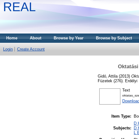
REAL
Home
About
Browse by Year
Browse by Subject
Login
Create Account
Oktatási
Gidó, Attila
(2013)
Okta
Füzetek (276). Erdély
Text
oktatas_sz
Downloa
Item Type:
Bo
D 
Subjects:
D 
L 