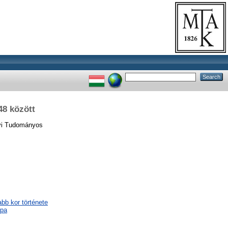
48 között
yi Tudományos
abb kor története
ópa