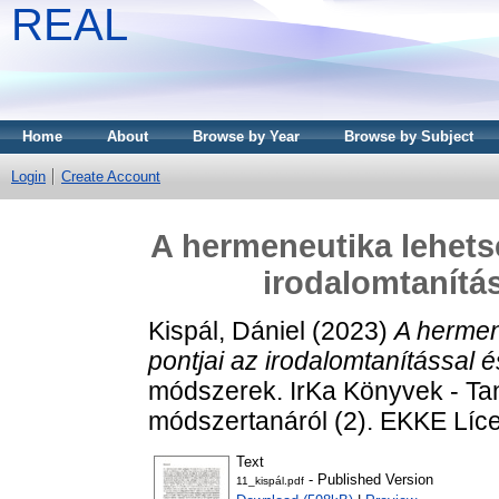
REAL
Home
About
Browse by Year
Browse by Subject
Login
Create Account
A hermeneutika lehets
irodalomtanítás
Kispál, Dániel
(2023)
A hermen
pontjai az irodalomtanítással é
módszerek. IrKa Könyvek - Ta
módszertanáról (2). EKKE Líce
Text
- Published Version
11_kispál.pdf