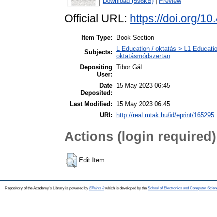
Download (598kB)
|
Preview
Official URL:
https://doi.org/1
Item Type:
Book Section
L Education / oktatás > L1 Educatio
Subjects:
oktatásmódszertan
Depositing
Tibor Gál
User:
Date
15 May 2023 06:45
Deposited:
Last Modified:
15 May 2023 06:45
URI:
http://real.mtak.hu/id/eprint/165295
Actions (login required)
Edit Item
Repository of the Academy's Library is powered by
EPrints 3
which is developed by the
School of Electronics and Computer Scien