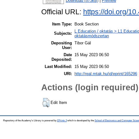
Download (573kB)
|
Preview
Official URL:
https://doi.org/1
Item Type:
Book Section
L Education / oktatás > L1 Educatio
Subjects:
oktatásmódszertan
Depositing
Tibor Gál
User:
Date
15 May 2023 06:50
Deposited:
Last Modified:
15 May 2023 06:50
URI:
http://real.mtak.hu/id/eprint/165296
Actions (login required)
Edit Item
Repository of the Academy's Library is powered by
EPrints 3
which is developed by the
School of Electronics and Computer Scien