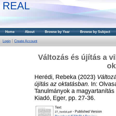
REAL
Home
About
Browse by Year
Browse by Subject
Login
Create Account
Változás és újítás a v
ok
Herédi, Rebeka
(2023)
Változá
újítás az oktatásban.
In: Olvas
Tanulmányok a magyartanítás
Kiadó, Eger, pp. 27-36.
Text
- Published Version
27_herédi.pdf