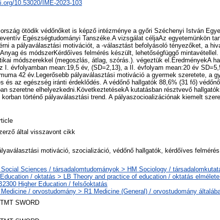
oi.org/10.53020/IME-2023-103
 ország ötödik védőnőket is képző intézménye a győri Széchenyi István Eg
reventív Egészségtudományi Tanszéke.A vizsgálat céljaAz egyetemünkön ta
érni a pályaválasztási motivációt, a -választást befolyásoló tényezőket, a hi
t.Anyag és módszerKérdőíves felmérés készült, lehetőségfüggő mintavétellel
ztikai módszerekkel (megoszlás, átlag, szórás.). végeztük el.EredményekA hal
Az I. évfolyamban mean:19,5 év, (SD=2,13), a II. évfolyam mean:20 év SD=5,
uma 42 év.Legerősebb pályaválasztási motiváció a gyermek szeretete, a 
s és az egészség iránti érdeklődés. A védőnő hallgatók 88,6% (31 fő) védőnő
ban szeretne elhelyezkedni.KövetkeztetésekA kutatásban résztvevő hallgatók
s korban történő pályaválasztási trend. A pályaszocioalizációnak kiemelt szere
ticle
zerző által visszavont cikk
ályaválasztási motiváció, szocializáció, védőnő hallgatók, kérdőíves felmérés
 Social Sciences / társadalomtudományok > HM Sociology / társadalomkutat
 Education / oktatás > LB Theory and practice of education / oktatás elmélete
B2300 Higher Education / felsőoktatás
 Medicine / orvostudomány > R1 Medicine (General) / orvostudomány általáb
TMT SWORD