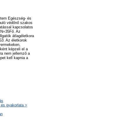
yetem Egészség- és
nuló védőnő szakos
vatással kapcsolatos
. N=35Fő. Az
lgatók átlagéletkora
53. Az életkorok
gyermekeken,
ként képzeli el a
ra nem jellemző a
pet kell kapnia a
ás
 és gyakorlata >
an