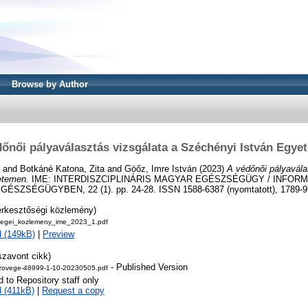
Browse by Author
őnői pályaválasztás vizsgálata a Széchényi István Egy
and
Botkáné Katona, Zita
and
Göőz, Imre István
(2023)
A védőnői pályavála
etemen.
IME: INTERDISZCIPLINÁRIS MAGYAR EGÉSZSÉGÜGY / INFORM
ZSÉGÜGYBEN, 22 (1). pp. 24-28. ISSN 1588-6387 (nyomtatott), 1789-997
erkesztőségi közlemény)
segei_kozlemeny_ime_2023_1.pdf
 (149kB)
|
Preview
szavont cikk)
- Published Version
zovege-48999-1-10-20230505.pdf
d to Repository staff only
 (411kB)
|
Request a copy