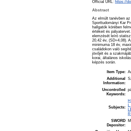
Official URL:
https://d
Abstract
Az elmúlt tanévben az
Sporttudományi Kar P
hallgatók körében felm
értékeit és pályaterve
elemzését leíró statis
20,42 év, (SD=4,08). 
minimuma 18 év, maxim
családokon való segíté
jövőjét és a szakmájá
korai, általános iskolá
képzés során.
Item Type:
Ar
Additional
S
Information:
Uncontrolled
p
Keywords:
H
L
Subjects:
L
R
SWORD
M
Depositor: