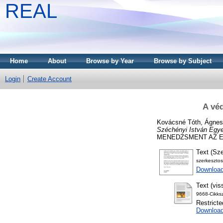
REAL
Home
About
Browse by Year
Browse by Subject
Login
Create Account
A véd
Kovácsné Tóth, Ágnes
Széchényi István Egy
MENEDZSMENT AZ EGÉS
Text (Sz
szerkeszto
Download
Text (vis
9668-Cikks
Restricte
Download