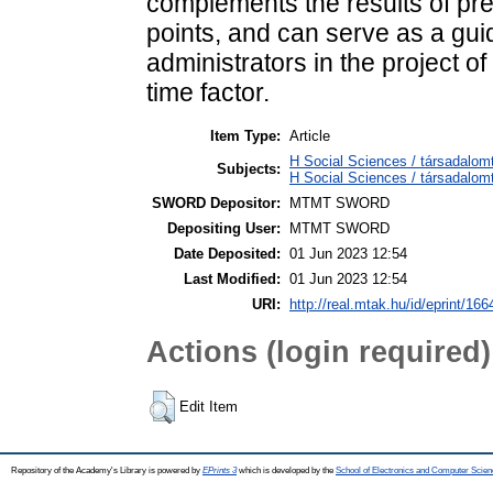
complements the results of pre
points, and can serve as a gui
administrators in the project o
time factor.
Item Type:
Article
H Social Sciences / társadalom
Subjects:
H Social Sciences / társadalo
SWORD Depositor:
MTMT SWORD
Depositing User:
MTMT SWORD
Date Deposited:
01 Jun 2023 12:54
Last Modified:
01 Jun 2023 12:54
URI:
http://real.mtak.hu/id/eprint/16
Actions (login required)
Edit Item
Repository of the Academy's Library is powered by
EPrints 3
which is developed by the
School of Electronics and Computer Scien