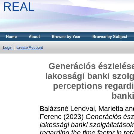
REAL
Home
About
Browse by Year
Browse by Subject
Login
Create Account
Generációs észlelés
lakossági banki szolg
perceptions regardin
banki
Balázsné Lendvai, Marietta
an
Ferenc
(2023)
Generációs ész
lakossági banki szolgáltatások
regarding the time factor in ret