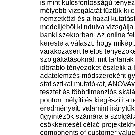
is mint kulcsfontosságú tényez
mélyebb vizsgálatát tűztük ki c
nemzetközi és a hazai kutatás
modelljéből kiindulva vizsgálj
banki szektorban. Az online f
kereste a választ, hogy miképp
várakozásért felelős tényezők
szolgáltatásoknál, mit tartanak
időrabló tényezőket észlelik a
adatelemzés módszereként gya
statisztikai mutatókat, ANOVAv
tesztet és többdimenziós skálá
ponton mélyíti és kiegészíti 
eredményeit, valamint iránytű
ügyintézők számára a szolgálta
csökkentését célzó projektekh
components of customer value 