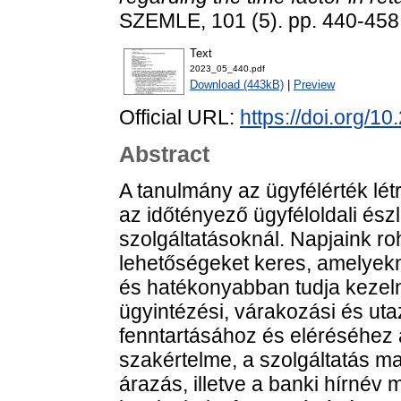
SZEMLE, 101 (5). pp. 440-45
Text
2023_05_440.pdf
Download (443kB)
|
Preview
Official URL:
https://doi.org/1
Abstract
A tanulmány az ügyfélérték lé
az időtényező ügyféloldali észl
szolgáltatásoknál. Napjaink r
lehetőségeket keres, amelye
és hatékonyabban tudja kezeln
ügyintézési, várakozási és uta
fenntartásához és eléréséhez 
szakértelme, a szolgáltatás m
árazás, illetve a banki hírnév 