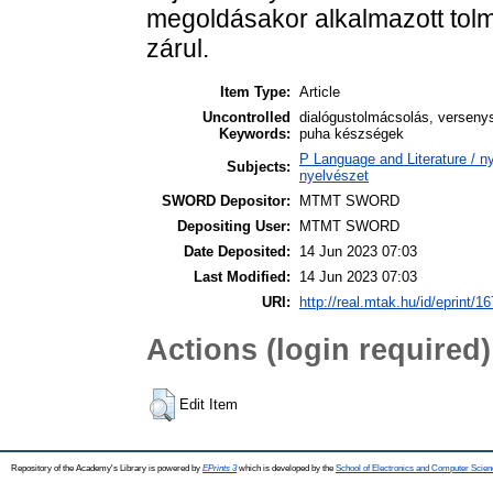
megoldásakor alkalmazott tolmá
zárul.
Item Type:
Article
Uncontrolled
dialógustolmácsolás, versenys
Keywords:
puha készségek
P Language and Literature / nye
Subjects:
nyelvészet
SWORD Depositor:
MTMT SWORD
Depositing User:
MTMT SWORD
Date Deposited:
14 Jun 2023 07:03
Last Modified:
14 Jun 2023 07:03
URI:
http://real.mtak.hu/id/eprint/1
Actions (login required)
Edit Item
Repository of the Academy's Library is powered by
EPrints 3
which is developed by the
School of Electronics and Computer Scien