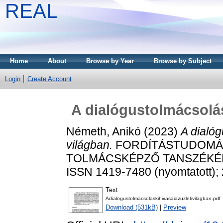
REAL
Home
About
Browse by Year
Browse by Subject
Login
Create Account
A dialógustolmácsolás
Németh, Anikó
(2023)
A dialóg
világban.
FORDÍTÁSTUDOMÁNY
TOLMÁCSKÉPZŐ TANSZÉKÉNEK
ISSN 1419-7480 (nyomtatott); 
Text
Adialogustolmacsolaskihivasaiazuzletivilagban.pdf
Download (531kB)
|
Preview