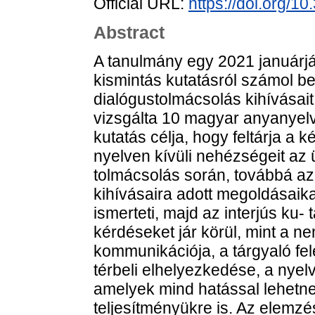
Official URL:
https://doi.org/10
Abstract
A tanulmány egy 2021 januárjáb
kismintás kutatásról számol be
dialógustolmácsolás kihívásait
vizsgálta 10 magyar anyanyelvu
kutatás célja, hogy feltárja a k
nyelven kívüli nehézségeit az u
tolmácsolás során, továbbá a
kihívásaira adott megoldásaik
ismerteti, majd az interjús ku- 
kérdéseket jár körül, mint a n
kommunikációja, a tárgyaló fel
térbeli elhelyezkedése, a nyelvi
amelyek mind hatással lehetnek
teljesítményükre is. Az elemze