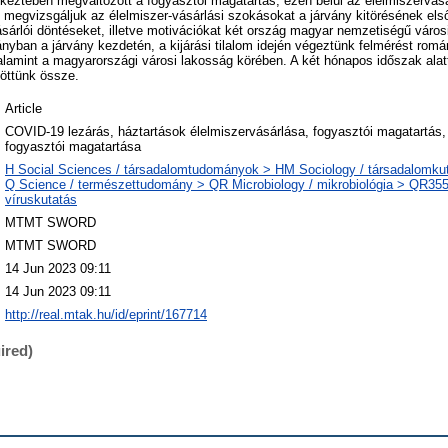
keztében megváltozott a fogyasztói magatartás, ezen belül az élelmiszervás
 megvizsgáljuk az élelmiszer-vásárlási szokásokat a járvány kitörésének els
vásárlói döntéseket, illetve motivációkat két ország magyar nemzetiségű vár
nyban a járvány kezdetén, a kijárási tilalom idején végeztünk felmérést romá
lamint a magyarországi városi lakosság körében. A két hónapos időszak alat
jtöttünk össze.
Article
COVID-19 lezárás, háztartások élelmiszervásárlása, fogyasztói magatartás,
fogyasztói magatartása
H Social Sciences / társadalomtudományok > HM Sociology / társadalomku
Q Science / természettudomány > QR Microbiology / mikrobiológia > QR355 
víruskutatás
MTMT SWORD
MTMT SWORD
14 Jun 2023 09:11
14 Jun 2023 09:11
http://real.mtak.hu/id/eprint/167714
ired)