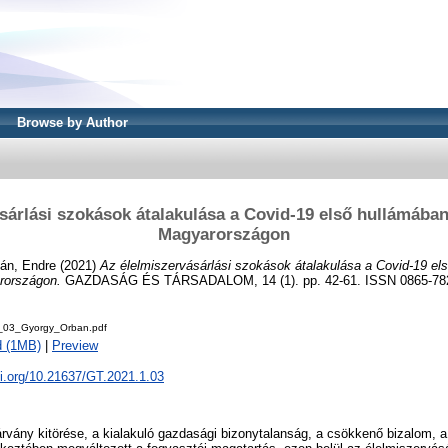
Browse by Author
sárlási szokások átalakulása a Covid-19 első hullámáb
Magyarországon
án, Endre
(2021)
Az élelmiszervásárlási szokások átalakulása a Covid-19 el
rországon.
GAZDASÁG ÉS TÁRSADALOM, 14 (1). pp. 42-61. ISSN 0865-78
_03_Gyorgy_Orban.pdf
d (1MB)
|
Preview
oi.org/10.21637/GT.2021.1.03
vány kitörése, a kialakuló gazdasági bizonytalanság, a csökkenő bizalom, a