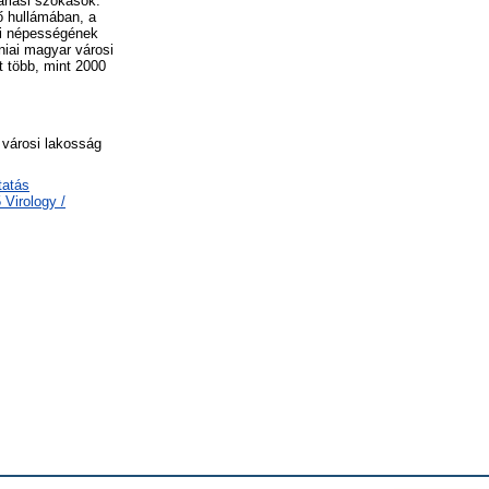
árlási szokások.
ő hullámában, a
osi népességének
niai magyar városi
t több, mint 2000
 városi lakosság
tatás
Virology /