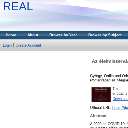
REAL
Home
About
Browse by Year
Browse by Subject
Login
Create Account
Az élelmiszervá
György, Ottilia
and
Orb
Romániában és Magya
Text
gt_2021_1
Downloa
Official URL:
https://d
Abstract
A 2020-as COVID-19 jár