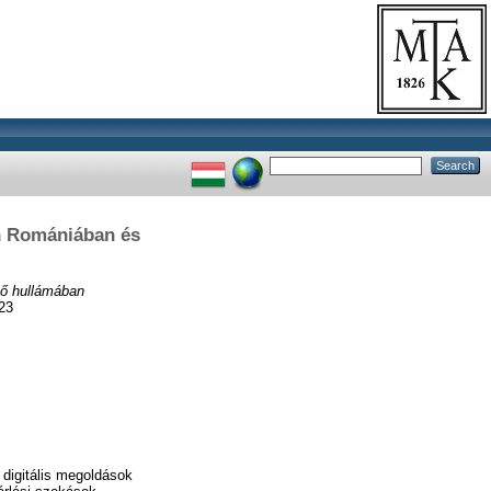
an Romániában és
ső hullámában
23
 digitális megoldások