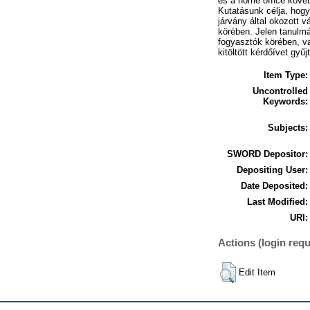
és a home office követ
Kutatásunk célja, hogy
járvány által okozott 
körében. Jelen tanulmá
fogyasztók körében, va
kitöltött kérdőívet gyű
Item Type:
Uncontrolled
Keywords:
Subjects:
SWORD Depositor:
Depositing User:
Date Deposited:
Last Modified:
URI:
Actions (login requ
Edit Item