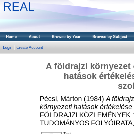
REAL
Home
About
Browse by Year
Browse by Subject
Login
Create Account
A földrajzi környezet
hatások értékelé
szo
Pécsi, Márton
(1984)
A földraj
környezeti hatások értékelése
FÖLDRAJZI KÖZLEMÉNYEK 
TUDOMÁNYOS FOLYÓIRATA, 108
Text