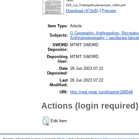
329_cut_FoldrajziKozlemenyek_1984.pdf
Download (471kB)
|
Preview
Item Type:
Article
G Geography. Anthropology. Recreation
Subjects:
Anthropogeography / gazdasági-társada
SWORD
MTMT SWORD
Depositor:
Depositing
MTMT SWORD
User:
Date
26 Jun 2023 07:22
Deposited:
Last
26 Jun 2023 07:22
Modified:
URI:
http://real.mtak.hu/id/eprint/168549
Actions (login required)
Edit Item
Repository of the Academy's Library is powered by
EPrints 3
which is developed by the
School of Electronics and Computer Scien