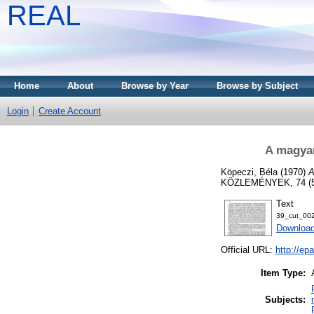
REAL
Home
About
Browse by Year
Browse by Subject
Login
Create Account
A magyar
Köpeczi, Béla
(1970)
A
KÖZLEMÉNYEK, 74 (5-6
Text
39_cut_002
Downloa
Official URL:
http://ep
Item Type:
Subjects: