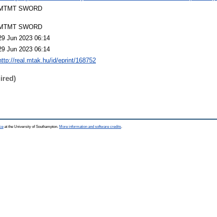
MTMT SWORD
MTMT SWORD
29 Jun 2023 06:14
29 Jun 2023 06:14
http://real.mtak.hu/id/eprint/168752
ired)
ce
at the University of Southampton.
More information and software credits
.