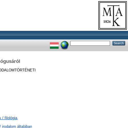
lógusáról
ODALOMTÖRTÉNETI
/ filológia,
/ irodalom általában