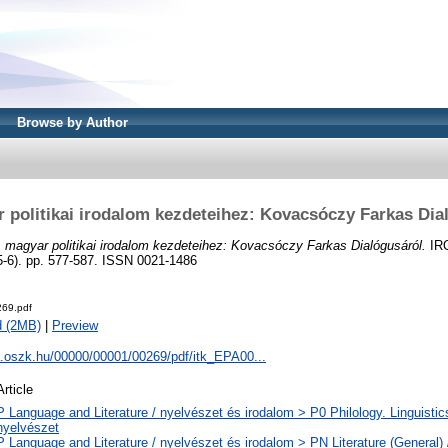
Browse by Author
 politikai irodalom kezdeteihez: Kovacsóczy Farkas Dia
 magyar politikai irodalom kezdeteihez: Kovacsóczy Farkas Dialógusáról.
IR
). pp. 577-587. ISSN 0021-1486
69.pdf
d (2MB)
|
Preview
a.oszk.hu/00000/00001/00269/pdf/itk_EPA00...
Article
P Language and Literature / nyelvészet és irodalom > P0 Philology. Linguistics 
nyelvészet
P Language and Literature / nyelvészet és irodalom > PN Literature (General) 