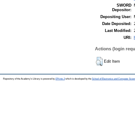
SWORD
Depositor:
Depositing User:
Date Deposited:
Last Modified:
URI:
Actions (login requ
Edit Item
Repository of the Academy's Library is powered by
EPrints 3
which is developed by the
School of Electronics and Computer Scien