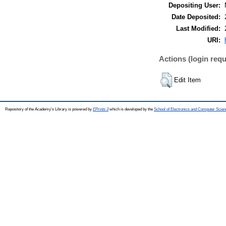
Depositing User:
Date Deposited:
Last Modified:
URI:
Actions (login requ
Edit Item
Repository of the Academy's Library is powered by
EPrints 3
which is developed by the
School of Electronics and Computer Scien