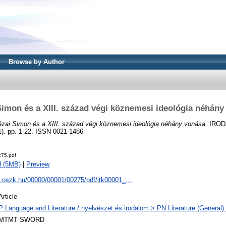
Browse by Author
Simon és a XIII. század végi köznemesi ideológia néhány
zai Simon és a XIII. század végi köznemesi ideológia néhány vonása.
IROD
 pp. 1-22. ISSN 0021-1486
75.pdf
d (5MB)
|
Preview
a.oszk.hu/00000/00001/00275/pdf/itk00001_...
Article
P Language and Literature / nyelvészet és irodalom > PN Literature (General) 
MTMT SWORD