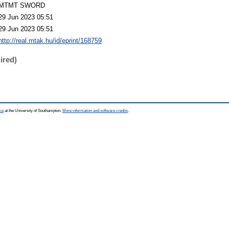
MTMT SWORD
29 Jun 2023 05:51
29 Jun 2023 05:51
http://real.mtak.hu/id/eprint/168759
ired)
ce
at the University of Southampton.
More information and software credits
.