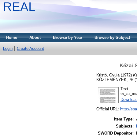
REAL
Home
About
Browse by Year
Browse by Subject
Login
Create Account
Kézai 
Kristó, Gyula
(1972)
Ké
KÖZLEMÉNYEK, 76 (1).
Text
29_cut_002
Downloa
Official URL:
http://ep
Item Type:
Subjects:
SWORD Depositor: