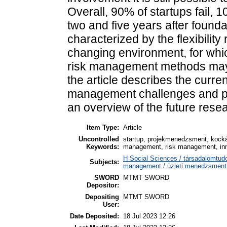
Overall, 90% of startups fail, 
two and five years after founda
characterized by the flexibility
changing environment, for whi
risk management methods may b
the article describes the curr
management challenges and pra
an overview of the future resear
Item Type:
Article
Uncontrolled
startup, projekmenedzsment, kocká
Keywords:
management, risk management, in
H Social Sciences / társadalomt
Subjects:
management / üzleti menedzsment
SWORD
MTMT SWORD
Depositor:
Depositing
MTMT SWORD
User:
Date Deposited:
18 Jul 2023 12:26