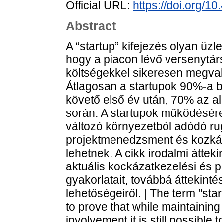
Official URL:
https://doi.org/
Abstract
A “startup” kifejezés olyan üzle
hogy a piacon lévő versenytár
költségekkel sikeresen megval
Átlagosan a startupok 90%-a b
követő első év után, 70% az al
során. A startupok működésér
változó környezetból adódó 
projektmenedzsment és kozkáz
lehetnek. A cikk irodalmi áttek
aktuális kockázatkezelési és 
gyakorlatait, továbbá áttekinté
lehetőségeiről. | The term "sta
to prove that while maintaining 
involvement it is still possible 