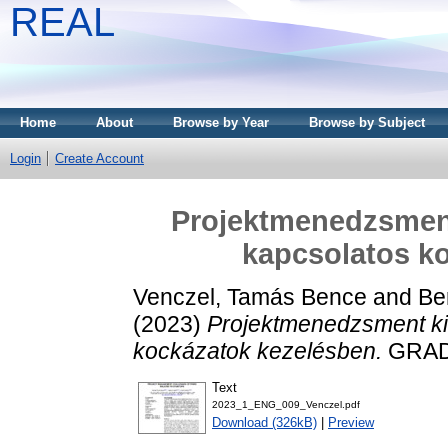
REAL
Home
About
Browse by Year
Browse by Subject
Login
Create Account
Projektmenedzsment
kapcsolatos k
Venczel, Tamás Bence
and
Be
(2023)
Projektmenedzsment ki
kockázatok kezelésben.
GRADU
Text
2023_1_ENG_009_Venczel.pdf
Download (326kB)
|
Preview