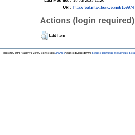
Last Modified:
18 Jul 2023 12:26
URI:
http://real.mtak.hu/id/eprint/169974
Actions (login required)
Edit Item
Repository of the Academy's Library is powered by
EPrints 3
which is developed by the
School of Electronics and Computer Scien