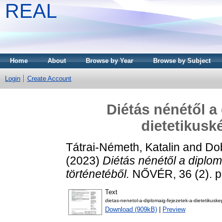
REAL
Home
About
Browse by Year
Browse by Subject
Login
Create Account
Diétás nénétől a
dietetikusk
Tátrai-Németh, Katalin
and
Dob
(2023)
Diétás nénétől a diplom
történetéből.
NŐVÉR, 36 (2). p
Text
dietas-nenetol-a-diplomaig-fejezetek-a-dietetikuske
Download (909kB)
|
Preview