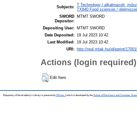
T Technology / alkalmazott, műs
Subjects:
TX840 Food sciences / élelmisz
SWORD
MTMT SWORD
Depositor:
Depositing User:
MTMT SWORD
Date Deposited:
19 Jul 2023 10:42
Last Modified:
19 Jul 2023 10:42
URI:
http://real.mtak.hu/id/eprint/17001
Actions (login required)
Edit Item
Repository of the Academy's Library is powered by
EPrints 3
which is developed by the
School of Electronics and Computer Scien