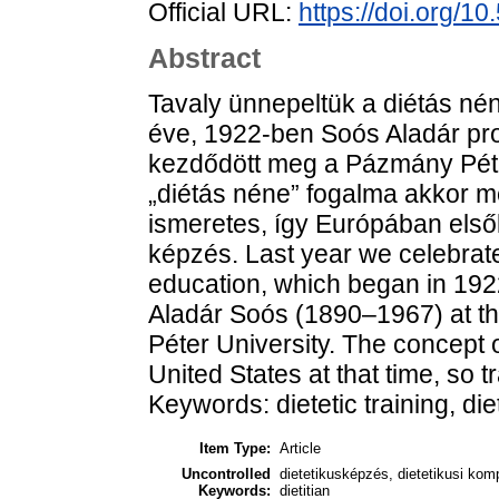
Official URL:
https://doi.org/
Abstract
Tavaly ünnepeltük a diétás né
éve, 1922-ben Soós Aladár pr
kezdődött meg a Pázmány Pét
„diétás néne” fogalma akkor m
ismeretes, így Európában első
képzés. Last year we celebrate
education, which began in 192
Aladár Soós (1890–1967) at th
Péter University. The concept 
United States at that time, so t
Keywords: dietetic training, die
Item Type:
Article
Uncontrolled
dietetikusképzés, dietetikusi komp
Keywords:
dietitian