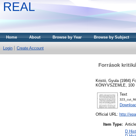
REAL
Home
About
Browse by Year
Browse by Subject
Login
Create Account
Források kritik
Kristó, Gyula
(1984)
Fo
KÖNYVSZEMLE, 100 (4
Text
323_cut_M
Downloa
Official URL:
http://e
Item Type:
Articl
D Hist
D His