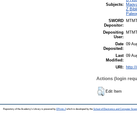
Subjects:
Magya
Z Bibl
Paleog
SWORD
MTM
Depositor:
Depositing
MTM
User:
Date
09 Au
Deposited:
Last
09 Au
Modified:
URI:
http:/
Actions (login requ
Edit Item
Repository of the Academy's Library is powered by
EPrints 3
which is developed by the
School of Electronics and Computer Scien