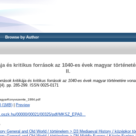
Browse by Author
ája és kritikus források az 1040-es évek magyar történet
II.
rrások kritikája és kritikus források az 1040-es évek magyar történetére vona
). pp. 285-299. ISSN 0025-0171
agyarKonyvszemle_1984.pdf
d (1MB)
|
Preview
pa.oszk.hu/00000/00021/00325/pdf/MKSZ_EPA0...
e
ory General and Old World / történelem > D3 Mediaeval History / középkor tö
tory General and Old World / történelem > DN Middle Europe / Közép-Európa