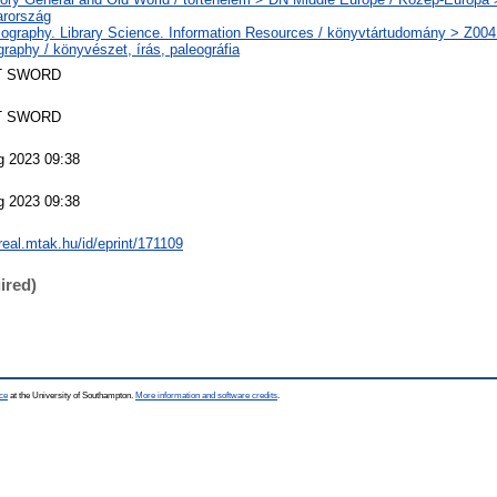
rország
iography. Library Science. Information Resources / könyvtártudomány > Z004
raphy / könyvészet, írás, paleográfia
T SWORD
T SWORD
g 2023 09:38
g 2023 09:38
/real.mtak.hu/id/eprint/171109
ired)
ce
at the University of Southampton.
More information and software credits
.