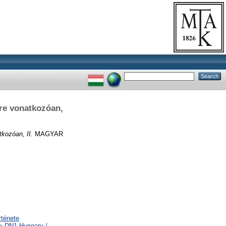
ére vonatkozóan,
tkozóan, II.
MAGYAR
rténete
 > DN1 Hungary /