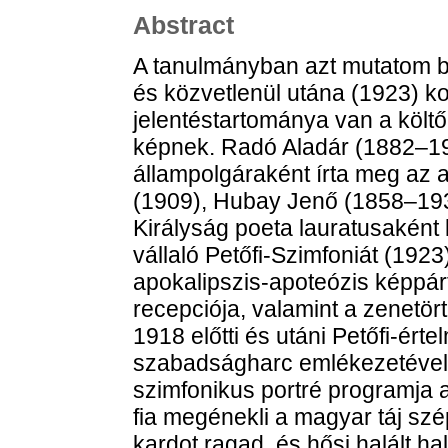
Abstract
A tanulmányban azt mutatom be,
és közvetlenül utána (1923) k
jelentéstartománya van a költ
képnek. Radó Aladár (1882–1
állampolgáraként írta meg az a
(1909), Hubay Jenő (1858–193
Királyság poeta lauratusaként 
vállaló Petőfi-Szimfoniát (1923
apokalipszis-apoteózis képpár
recepciója, valamint a zenetör
1918 előtti és utáni Petőfi-é
szabadságharc emlékezetével
szimfonikus portré programja 
fia megénekli a magyar táj szé
kardot ragad, és hősi halált h