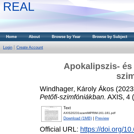
REAL
Home
About
Browse by Year
Browse by Subject
Login
Create Account
Apokalipszis- és
szi
Windhager, Károly Ákos
(2023
Petőfi-szimfóniákban.
AXIS, 4 
Text
AXIS20231szamIMPRIM-161-181.pdf
Download (1MB)
|
Preview
Official URL:
https://doi.org/1