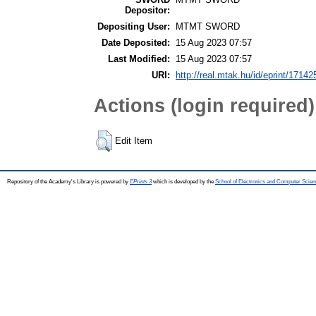
Depositor:
Depositing User:
MTMT SWORD
Date Deposited:
15 Aug 2023 07:57
Last Modified:
15 Aug 2023 07:57
URI:
http://real.mtak.hu/id/eprint/17142
Actions (login required)
Edit Item
Repository of the Academy's Library is powered by
EPrints 3
which is developed by the
School of Electronics and Computer Scien