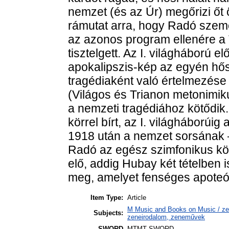
nemzet (és az Úr) megőrizi őt
rámutat arra, hogy Radó szemé
az azonos program ellenére a 
tisztelgett. Az I. világháború 
apokalipszis-kép az egyén hős
tragédiaként való értelmezése k
(Világos és Trianon metonimik
a nemzeti tragédiához kötődik
körrel bírt, az I. világháborúig 
1918 után a nemzet sorsának —
Radó az egész szimfonikus köl
elő, addig Hubay két tételben is
meg, amelyet fenséges apoteózi
Item Type:
Article
M Music and Books on Music / zen
Subjects:
zeneirodalom, zeneművek
SWORD
MTMT SWORD