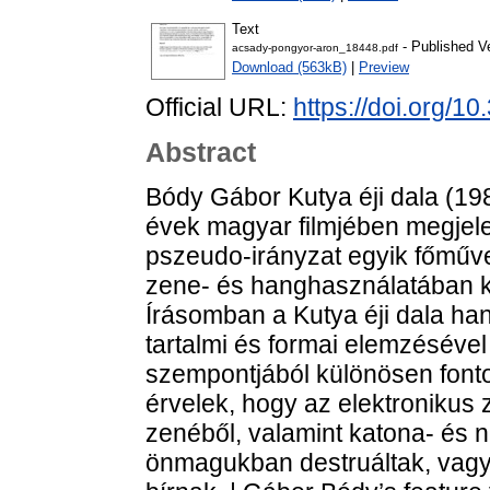
Text
- Published V
acsady-pongyor-aron_18448.pdf
Download (563kB)
|
Preview
Official URL:
https://doi.org/1
Abstract
Bódy Gábor Kutya éji dala (19
évek magyar filmjében megjel
pszeudo-irányzat egyik főműve.
zene- és hanghasználatában kü
Írásomban a Kutya éji dala ha
tartalmi és formai elemzésével
szempontjából különösen fontos
érvelek, hogy az elektronikus 
zenéből, valamint katona- és n
önmagukban destruáltak, vagy 