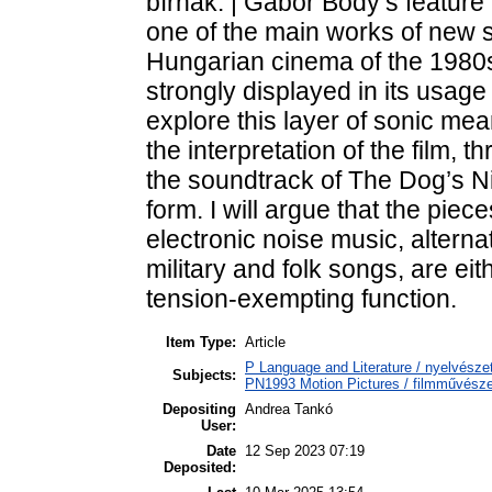
bírnak. | Gábor Bódy’s feature
one of the main works of new 
Hungarian cinema of the 1980s.
strongly displayed in its usage
explore this layer of sonic mean
the interpretation of the film, 
the soundtrack of The Dog’s Ni
form. I will argue that the piec
electronic noise music, alterna
military and folk songs, are eit
tension-exempting function.
Item Type:
Article
P Language and Literature / nyelvészet
Subjects:
PN1993 Motion Pictures / filmművésze
Depositing
Andrea Tankó
User:
Date
12 Sep 2023 07:19
Deposited: