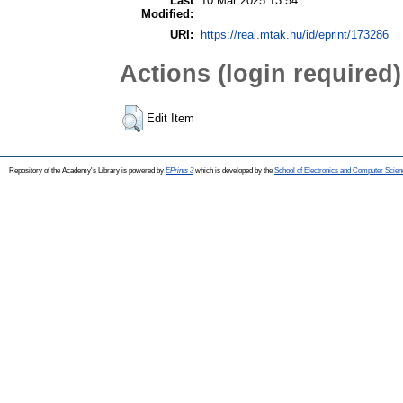
Last
10 Mar 2025 13:54
Modified:
URI:
https://real.mtak.hu/id/eprint/173286
Actions (login required)
Edit Item
Repository of the Academy's Library is powered by
EPrints 3
which is developed by the
School of Electronics and Computer Scien