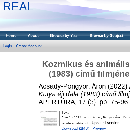
REAL
Home
About
Browse by Year
Browse by Subject
Login
Create Account
Kozmikus és animális 
(1983) című filmjén
Acsády-Pongyor, Áron
(2022)
Kutya éji dala (1983) című fil
APERTÚRA, 17 (3). pp. 75-96
Text
Apertúra 2022 tavasz_Acsády-Pongyor Áron_Kozmikus
- Updated Version
zenehasználata.pdf
Download (1MB)
|
Preview