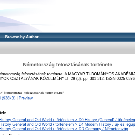
Browse by Author
Németország felosztásának története
émetország felosztásának története.
A MAGYAR TUDOMÁNYOS AKADÉMIA 
 OSZTÁLYÁNAK KÖZLEMÉNYEI, 29 (3). pp. 301-312. ISSN 0025-0376
rf_Nemetorszag_felosztasanak_tortenete.pdf
 (938kB)
|
Preview
icle
History General and Old World / történelem > D0 History (General) / történele
History General and Old World / történelem > D4 Modern History / új- és legúj
History General and Old World / történelem > DD Germany / Németország