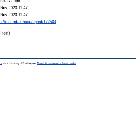
nika Csapó
 Nov 2023 11:47
 Nov 2023 11:47
p://real.mtak.hu/id/eprint/177504
ired)
ce
at the University of Southampton.
More information and software credits
.