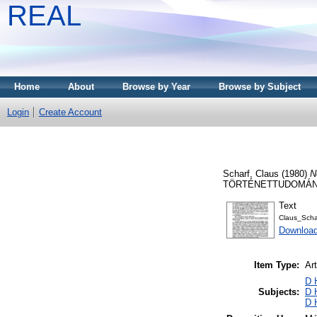
REAL
Home
About
Browse by Year
Browse by Subject
Login
Create Account
Scharf, Claus
(1980)
N
TÖRTÉNETTUDOMÁNYOK
Text
Claus_Scha
Download
Item Type:
Art
D 
Subjects:
D 
D 