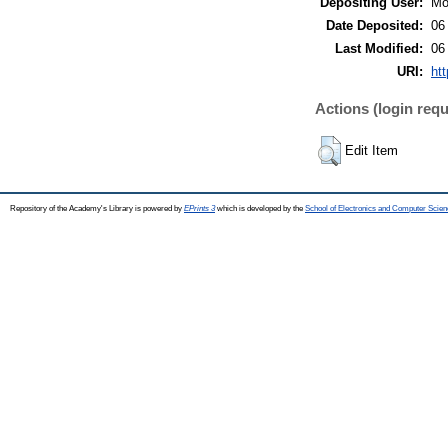
Depositing User:
Mó
Date Deposited:
06
Last Modified:
06
URI:
htt
Actions (login requ
Edit Item
Repository of the Academy's Library is powered by
EPrints 3
which is developed by the
School of Electronics and Computer Scien