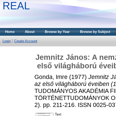
REAL
Home
About
Browse by Year
Browse by Subject
Login
Create Account
Jemnitz János: A ne
első világháború évei
Gonda, Imre
(1977)
Jemnitz J
az első világháború éveiben (
TUDOMÁNYOS AKADÉMIA FI
TÖRTÉNETTUDOMÁNYOK OSZ
2). pp. 211-216. ISSN 0025-0
Text