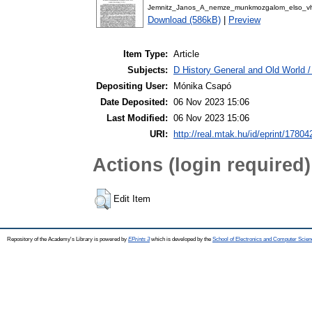
Jemnitz_Janos_A_nemze_munkmozgalom_elso_vh
Download (586kB)
|
Preview
Item Type:
Article
Subjects:
D History General and Old World / 
Depositing User:
Mónika Csapó
Date Deposited:
06 Nov 2023 15:06
Last Modified:
06 Nov 2023 15:06
URI:
http://real.mtak.hu/id/eprint/17804
Actions (login required)
Edit Item
Repository of the Academy's Library is powered by
EPrints 3
which is developed by the
School of Electronics and Computer Scien