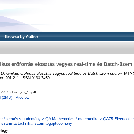
Browse by Author
kus erőforrás elosztás vegyes real-time és Batch-üzem
)
Dinamikus erőforrás elosztás vegyes real-time és Batch-üzem esetén.
MTA 
. 201-211. ISSN 0133-7459
ZTAKIKozlemenyek_18.pdf
d (2MB)
|
Preview
e / természettudomány > QA Mathematics / matematika > QA75 Electronic 
/ számítástechnika, számítógéptudomány
 Nagy