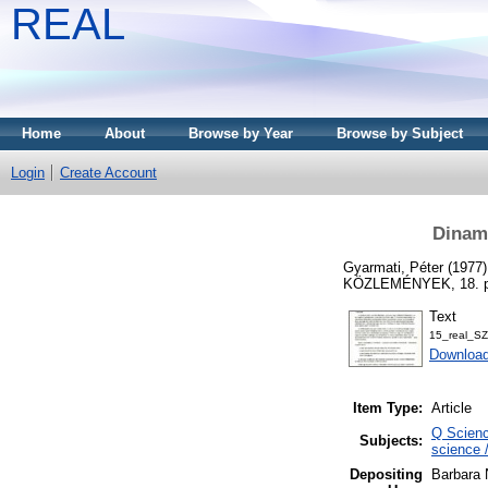
REAL
Home
About
Browse by Year
Browse by Subject
Login
Create Account
Dinami
Gyarmati, Péter
(1977
KÖZLEMÉNYEK, 18. pp
Text
15_real_S
Downloa
Item Type:
Article
Q Scienc
Subjects:
science 
Depositing
Barbara