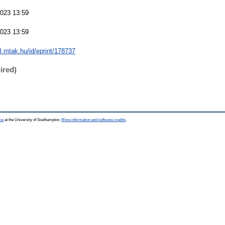
023 13:59
023 13:59
al.mtak.hu/id/eprint/178737
ired)
ce
at the University of Southampton.
More information and software credits
.