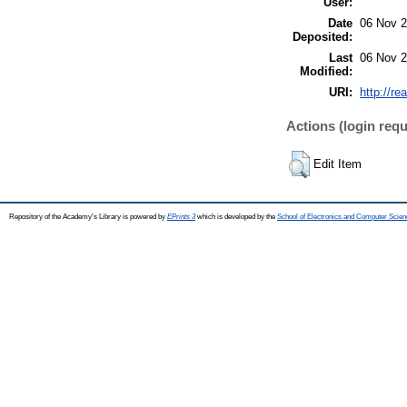
User:
Date
06 Nov 2
Deposited:
Last
06 Nov 2
Modified:
URI:
http://re
Actions (login requ
Edit Item
Repository of the Academy's Library is powered by
EPrints 3
which is developed by the
School of Electronics and Computer Scien