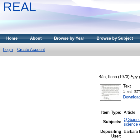
REAL
Home
About
Browse by Year
Browse by Subject
Login
Create Account
Bán, Ilona
(1973)
Egy g
Text
1_real_SZT
Download
Item Type:
Article
Q Scienc
Subjects:
science 
Depositing
Barbara
User: