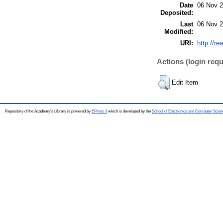
Date
06 Nov 2
Deposited:
Last
06 Nov 2
Modified:
URI:
http://re
Actions (login requ
Edit Item
Repository of the Academy's Library is powered by
EPrints 3
which is developed by the
School of Electronics and Computer Scien