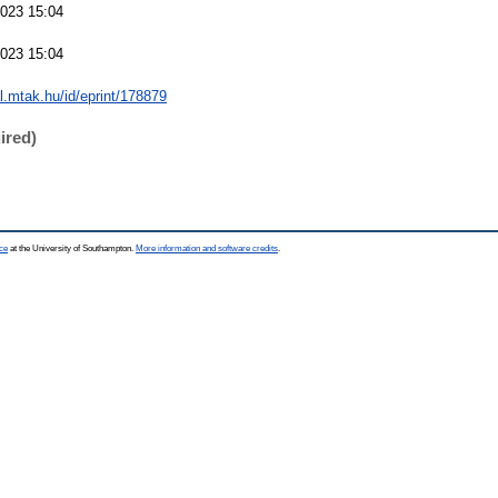
023 15:04
023 15:04
al.mtak.hu/id/eprint/178879
ired)
ce
at the University of Southampton.
More information and software credits
.