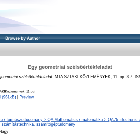
Browse by Author
Egy geometriai szélsőértékfeladat
eometriai szélsőértékfeladat.
MTA SZTAKI KÖZLEMÉNYEK, 11. pp. 3-7. IS
AKIKozlemenyek_11.pdf
 (961kB)
|
Preview
e / természettudomány > QA Mathematics / matematika > QA75 Electronic 
/ számítástechnika, számítógéptudomány
 Nagy