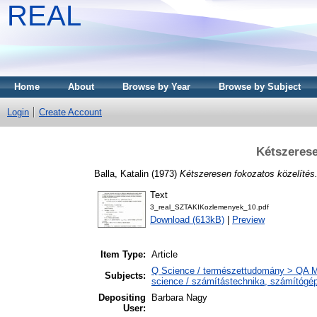
REAL
Home
About
Browse by Year
Browse by Subject
Login
Create Account
Kétszerese
Balla, Katalin
(1973)
Kétszeresen fokozatos közelítés
Text
3_real_SZTAKIKozlemenyek_10.pdf
Download (613kB)
|
Preview
Item Type:
Article
Q Science / természettudomány > QA M
Subjects:
science / számítástechnika, számítóg
Depositing
Barbara Nagy
User: