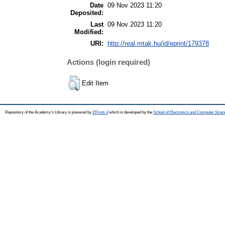
Date
09 Nov 2023 11:20
Deposited:
Last
09 Nov 2023 11:20
Modified:
URI:
http://real.mtak.hu/id/eprint/179378
Actions (login required)
Edit Item
Repository of the Academy's Library is powered by
EPrints 3
which is developed by the
School of Electronics and Computer Scien