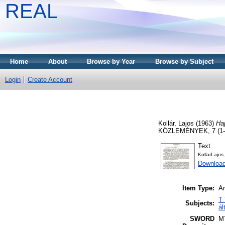
REAL
Home
About
Browse by Year
Browse by Subject
Login
Create Account
Kollár, Lajos
(1963)
Haj
KÖZLEMÉNYEK, 7 (1-2)
Text
KollarLajos
Downloa
Item Type:
Ar
T 
Subjects:
ál
SWORD
M