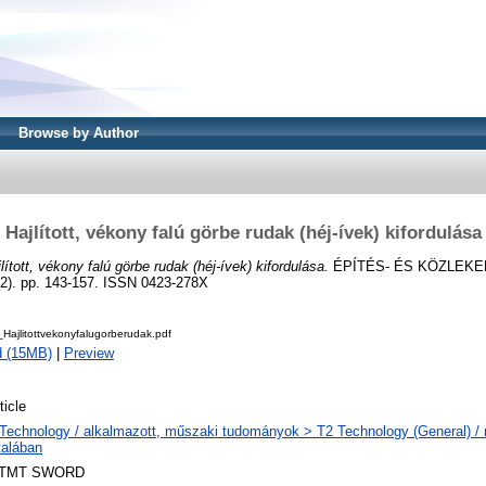
Browse by Author
Hajlított, vékony falú görbe rudak (héj-ívek) kifordulása
lított, vékony falú görbe rudak (héj-ívek) kifordulása.
ÉPÍTÉS- ÉS KÖZLEK
. pp. 143-157. ISSN 0423-278X
_Hajlitottvekonyfalugorberudak.pdf
d (15MB)
|
Preview
ticle
Technology / alkalmazott, műszaki tudományok > T2 Technology (General) 
talában
TMT SWORD