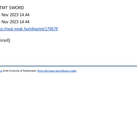
TMT SWORD
 Nov 2023 14:44
 Nov 2023 14:44
tp://real.mtak.hu/id/eprint/179578
ired)
ce
at the University of Southampton.
More information and software credits
.