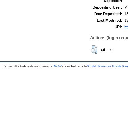
Depositor:
Depositing User:
M
Date Deposited:
13
Last Modified:
13
URI:
ht
Actions (login requ
Edit Item
Repository of the Academy's Library is powered by
EPrints 3
which is developed by the
School of Electronics and Computer Scien