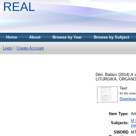
REAL
Home
About
Browse by Year
Browse by Subject
Login
Create Account
Déri, Balázs
(2014)
A v
LITURGIKA, ORGANOLÓ
Text
91-94 vízke
Downloa
Item Type:
Art
M 
Subjects:
ze
SWORD
M