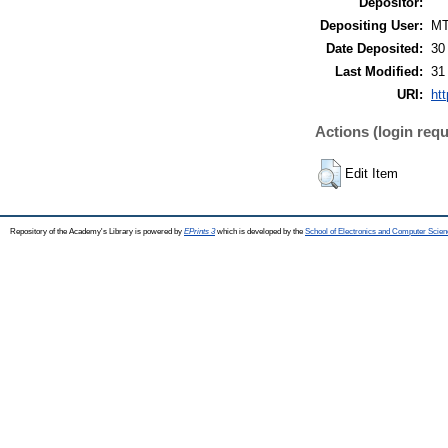
Depositor:
Depositing User:
M
Date Deposited:
30
Last Modified:
31
URI:
htt
Actions (login requ
Edit Item
Repository of the Academy's Library is powered by
EPrints 3
which is developed by the
School of Electronics and Computer Scien