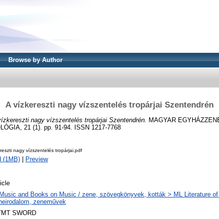
Browse by Author
A vízkereszti nagy vízszentelés tropárjai Szentendrén
ízkereszti nagy vízszentelés tropárjai Szentendrén.
MAGYAR EGYHÁZZENE
GIA, 21 (1). pp. 91-94. ISSN 1217-7768
reszti nagy vízszentelés tropárjai.pdf
d (1MB)
|
Preview
icle
Music and Books on Music / zene, szövegkönyvek, kották > ML Literature of
neirodalom, zeneművek
TMT SWORD