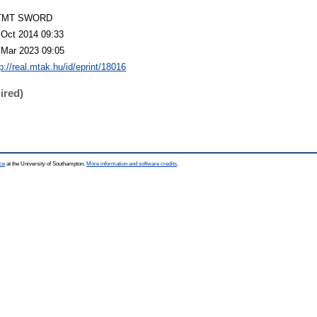
TMT SWORD
 Oct 2014 09:33
 Mar 2023 09:05
p://real.mtak.hu/id/eprint/18016
ired)
ce
at the University of Southampton.
More information and software credits
.