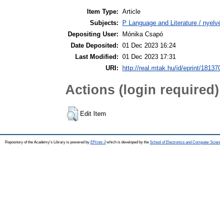
Item Type:
Article
Subjects:
P Language and Literature / nyelvé
Depositing User:
Mónika Csapó
Date Deposited:
01 Dec 2023 16:24
Last Modified:
01 Dec 2023 17:31
URI:
http://real.mtak.hu/id/eprint/18137
Actions (login required)
Edit Item
Repository of the Academy's Library is powered by
EPrints 3
which is developed by the
School of Electronics and Computer Scien