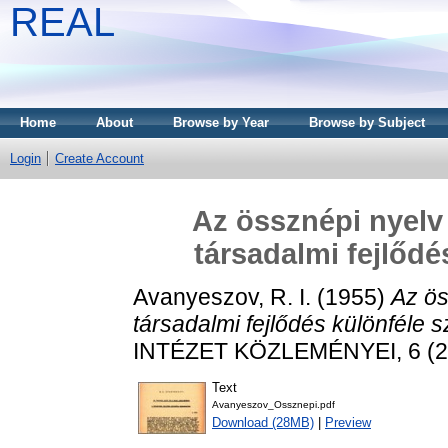
REAL
Home
About
Browse by Year
Browse by Subject
Login
Create Account
Az össznépi nyelv 
társadalmi fejlődé
Avanyeszov, R. I.
(1955)
Az ös
társadalmi fejlődés különféle 
INTÉZET KÖZLEMÉNYEI, 6 (2).
Text
Avanyeszov_Ossznepi.pdf
Download (28MB)
|
Preview