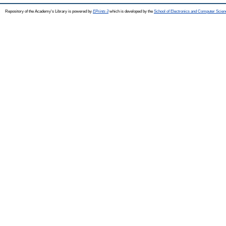
Repository of the Academy's Library is powered by
EPrints 3
which is developed by the
School of Electronics and Computer Scien