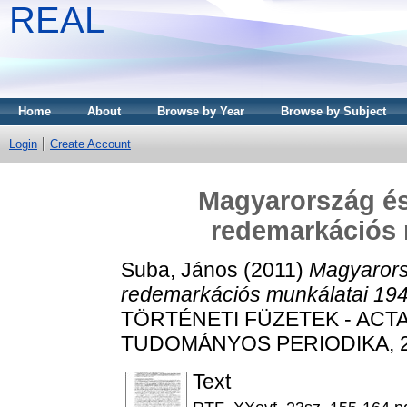
REAL
Home
About
Browse by Year
Browse by Subject
Login
Create Account
Magyarország és
redemarkációs 
Suba, János
(2011)
Magyarors
redemarkációs munkálatai 19
TÖRTÉNETI FÜZETEK - ACTA 
TUDOMÁNYOS PERIODIKA, 20 (
Text