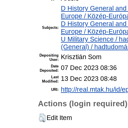
D History General and
Europe / Közép-Európ
D History General and
Subjects:
Europe / Közép-Európ
U Military Science / h
(General) / hadtudomá
Depositing
Krisztián Som
User:
Date
07 Dec 2023 08:36
Deposited:
Last
13 Dec 2023 08:48
Modified:
http://real.mtak.hu/id/
URI:
Actions (login required)
Edit Item