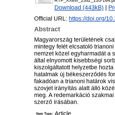
RTF_XXevf_23sz_155-164.p
Download (443kB)
|
Pr
Official URL:
https://doi.org/
Abstract
Magyarország területének cs
mintegy felét elcsatoló triano
nemzet közel egyharmadát a szü
által elnyomott kisebbségi sorb
kiszolgáltatott helyzetbe hozt
hatalmak új békeszerződés fo
fakadóan a trianoni határok vis
szovjet irányítás alatt álló kö
meg. A redemarkáció szakmai m
szerző írásában.
Article
Item Type: