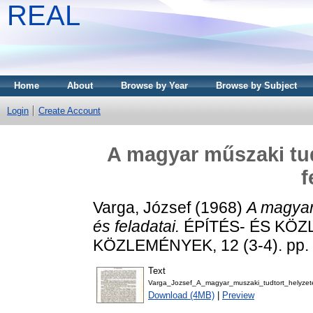
REAL
Home
About
Browse by Year
Browse by Subject
Login
Create Account
A magyar műszaki tu
f
Varga, József
(1968)
A magyar
és feladatai.
ÉPÍTÉS- ÉS KÖ
KÖZLEMÉNYEK, 12 (3-4). pp. 
Text
Varga_Jozsef_A_magyar_muszaki_tudtort_helyzete
Download (4MB)
|
Preview