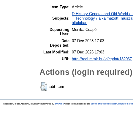
Item Type:
Article
D History General and Old World / t
Subjects:
T Technology / alkalmazott, műsz
általában
Depositing
Mónika Csapó
User:
Date
07 Dec 2023 17:03
Deposited:
Last Modified:
07 Dec 2023 17:03
URI:
http://real.mtak.hu/id/eprint/182067
Actions (login required)
Edit Item
Repository of the Academy's Library is powered by
EPrints 3
which is developed by the
School of Electronics and Computer Scien