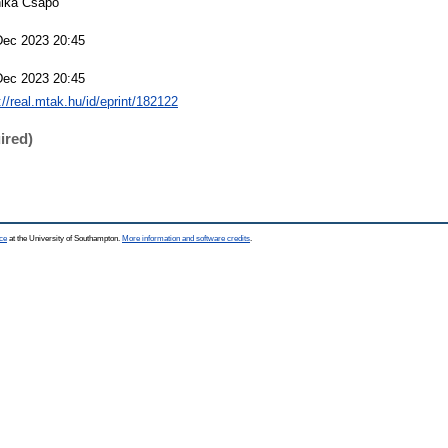
ika Csapó
Dec 2023 20:45
Dec 2023 20:45
://real.mtak.hu/id/eprint/182122
ired)
ce
at the University of Southampton.
More information and software credits
.