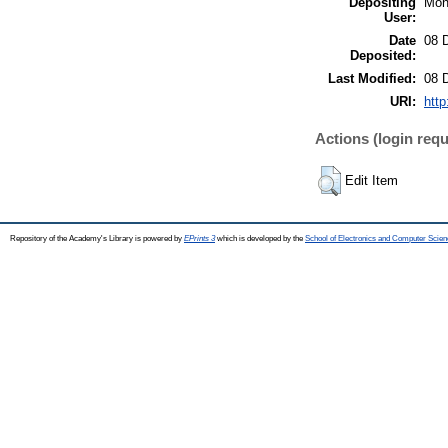
Depositing
Món
User:
Date
08 
Deposited:
Last Modified:
08 
URI:
http
Actions (login requ
Edit Item
Repository of the Academy's Library is powered by
EPrints 3
which is developed by the
School of Electronics and Computer Scien