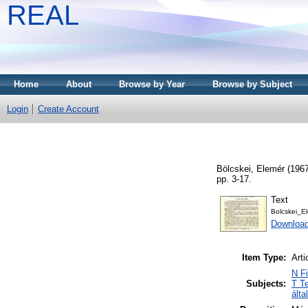
REAL
Home
About
Browse by Year
Browse by Subject
Login
Create Account
Bölcskei, Elemér
(196
pp. 3-17.
Text
Bolcskei_E
Downloa
Item Type:
Arti
N Fi
Subjects:
T T
álta