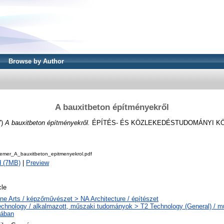
Browse by Author
A bauxitbeton építményekről
7)
A bauxitbeton építményekről.
ÉPÍTÉS- ÉS KÖZLEKEDÉSTUDOMÁNYI KÖZ
lemer_A_bauxitbeton_epitmenyekrol.pdf
d (7MB)
|
Preview
cle
ne Arts / képzőművészet > NA Architecture / építészet
echnology / alkalmazott, műszaki tudományok > T2 Technology (General) / 
lában